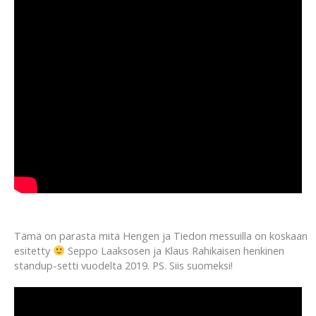
Tämä on parasta mitä Hengen ja Tiedon messuilla on koskaan
esitetty
Seppo Laaksosen ja Klaus Rahikaisen henkinen
standup-setti vuodelta 2019. PS. Siis suomeksi!