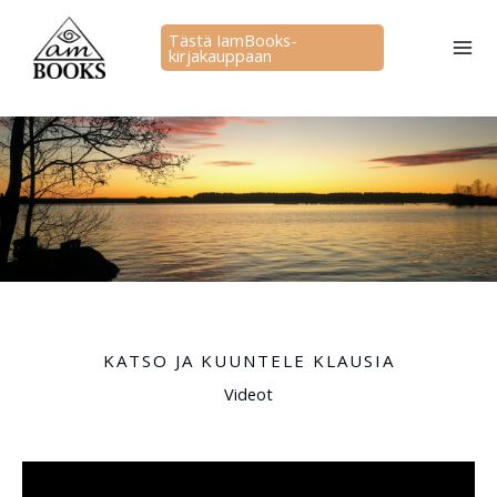
Siirry
sisältöön
Tästä IamBooks-
kirjakauppaan
KATSO JA KUUNTELE KLAUSIA
Videot