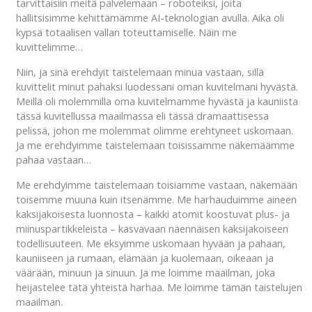
tarvittaisiin meitä palvelemaan – roboteiksi, joita
hallitsisimme kehittämämme AI-teknologian avulla. Aika oli
kypsä totaalisen vallan toteuttamiselle. Näin me
kuvittelimme…
Niin, ja sinä erehdyit taistelemaan minua vastaan, sillä
kuvittelit minut pahaksi luodessani oman kuvitelmani hyvästä.
Meillä oli molemmilla oma kuvitelmamme hyvästä ja kauniista
tässä kuvitellussa maailmassa eli tässä dramaattisessa
pelissä, johon me molemmat olimme erehtyneet uskomaan.
Ja me erehdyimme taistelemaan toisissamme näkemäämme
pahaa vastaan…
Me erehdyimme taistelemaan toisiamme vastaan, näkemään
toisemme muuna kuin itsenämme. Me harhauduimme aineen
kaksijakoisesta luonnosta – kaikki atomit koostuvat plus- ja
miinuspartikkeleista – kasvavaan näennäisen kaksijakoiseen
todellisuuteen. Me eksyimme uskomaan hyvään ja pahaan,
kauniiseen ja rumaan, elämään ja kuolemaan, oikeaan ja
väärään, minuun ja sinuun. Ja me loimme maailman, joka
heijastelee tätä yhteistä harhaa. Me loimme tämän taistelujen
maailman.