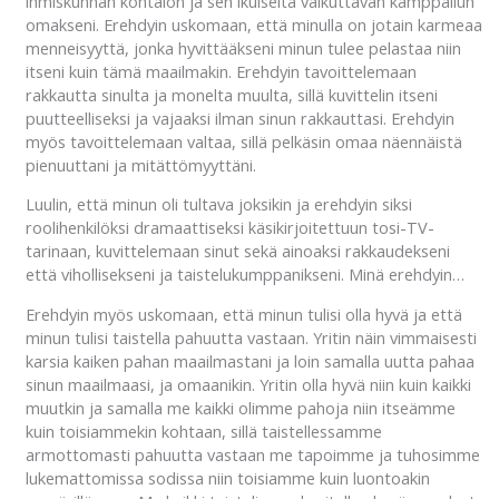
ihmiskunnan kohtalon ja sen ikuiselta vaikuttavan kamppailun
omakseni. Erehdyin uskomaan, että minulla on jotain karmeaa
menneisyyttä, jonka hyvittääkseni minun tulee pelastaa niin
itseni kuin tämä maailmakin. Erehdyin tavoittelemaan
rakkautta sinulta ja monelta muulta, sillä kuvittelin itseni
puutteelliseksi ja vajaaksi ilman sinun rakkauttasi. Erehdyin
myös tavoittelemaan valtaa, sillä pelkäsin
omaa näennäistä
pienuuttani ja mitättömyyttäni.
Luulin, että minun oli tultava joksikin ja erehdyin siksi
roolihenkilöksi dramaattiseksi käsikirjoitettuun tosi-TV-
tarinaan, kuvittelemaan sinut sekä ainoaksi rakkaudekseni
että vihollisekseni ja taistelukumppanikseni. Minä erehdyin…
Erehdyin myös uskomaan, että minun tulisi olla hyvä ja että
minun tulisi taistella pahuutta vastaan. Yritin näin vimmaisesti
karsia kaiken pahan maailmastani ja loin samalla uutta pahaa
sinun maailmaasi, ja omaanikin. Yritin olla hyvä niin kuin kaikki
muutkin ja samalla me kaikki olimme pahoja niin itseämme
kuin toisiammekin kohtaan, sillä taistellessamme
armottomasti pahuutta vastaan me tapoimme ja tuhosimme
lukemattomissa sodissa niin toisiamme kuin luontoakin