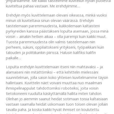
ympärillämme. Me kaikki taistelimme kuvitellun hyvän puolesta
kuviteltua pahaa vastaan. Me erehdyimme…
Erehdyin myös kuvittelemaan olevani oikeassa, minkä vuoksi
minun oli kuviteltava sinun olevan väärässä. Erehdyin
taistelemaan paremmuudesta, kukkoilemaan kaltaisteni
pyrkyreiden kanssa päästäkseni lopulta asemaan, jossa minä
voisin – ainakin hetken aikaa – olla parempi kuin kaikki muut.
Tuosta paremmuudesta olin valmis taistelemaan niin
perheeni, sukuni, oppilaitokseni yritykseni, työpaikkani kuin
talouden ja politiikankin piirissä. Halusin kalifiksi kalifin
paikalle…
Lopulta erehdyin kuvittelemaan itseni niin mahtavaksi – ja
alamaiseni niin mitättömiksi – että kehittelin mielessäni
suunnitelman, jolla saisin koko yhteisen kuvitelmamme täysin
hallintaani. Kuvittelin näet voivani muuttaa nuo maailmani
ihmispelinappulat tahdottomiksi roboteiksi, joita voisin
tietokoneeni ruudulta käskyttämällä hallita miten tahdon.
Olinhan jo aiemmin saanut heidät sotimaan toisia kaltaisiaan
vastaan saamalla heidät uskomaan tuon toisen olevan jollain
tavalla paha. Ja koska kaikki hyvät ihmiset on koulutettu