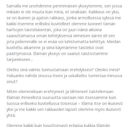
Samalla me unohdimme perimmäisen ykseytemme, sen jossa
mikään ei ole muuta kuin minä, et sinäkään. Kaikkeus on yksi,
se on ikuinen ja ajaton rakkaus, jonka armollisessa sylissä me
kaikki itsemme erillisiksi kuvitelleet olemme luoneet tämän
harhojen taistelukentän, joka on juuri näinä aikoina
saavuttamassa oman kehityksensä viimeisen äären eli sen
jota pidemmälle se ei enää voi luhistumatta kehittyä. Meidän
kuviteltu aikamme ja siinä käymämme taistelut ovat
päättymässä. Elämän ykseys on saanut taistostamme
tarpeekseen…
Oletko sinä valmis tunnustamaan erehdyksesi? Olenko minä?
Haluanko nähdä sinussa itseni ja uskallatko tunnistaa minussa
sinut?
Miten olemmekaan erehtyneet ja lähteneet taistelemaan
Elämän ihmeellistä suuruutta vastaan niin itsessämme kuin
tuossa erilliseksi kuvitellussa toisessa! – Elämä Itse on ikuisesti
yksi ja me kaikki sen rakkauden lapset olemme myös ikuisesti
yhtä.
Olemme kaikki kuin loputtomasti erilaisia kukkia Elämän