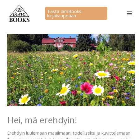
Siirry
sisältöön
Tästä IamBooks-
kirjakauppaan
Hei, mä erehdyin!
Erehdyin luulemaan maailmaani todelliseksi ja kuvittelemaan