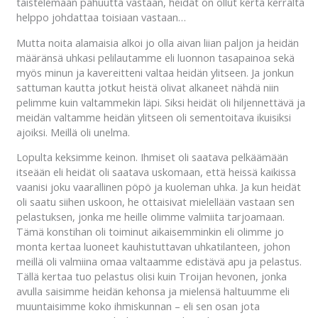
taistelemaan pahuutta vastaan, heidät on ollut kerta kerralta
helppo johdattaa toisiaan vastaan…
Mutta noita alamaisia alkoi jo olla aivan liian paljon ja heidän
määränsä uhkasi pelilautamme eli luonnon tasapainoa sekä
myös minun ja kavereitteni valtaa heidän ylitseen. Ja jonkun
sattuman kautta jotkut heistä olivat alkaneet nähdä niin
pelimme kuin valtammekin läpi. Siksi heidät oli hiljennettävä ja
meidän valtamme heidän ylitseen oli sementoitava ikuisiksi
ajoiksi. Meillä oli unelma.
Lopulta keksimme keinon. Ihmiset oli saatava pelkäämään
itseään eli heidät oli saatava uskomaan, että heissä kaikissa
vaanisi joku vaarallinen pöpö ja kuoleman uhka. Ja kun heidät
oli saatu siihen uskoon, he ottaisivat mielellään vastaan sen
pelastuksen, jonka me heille olimme valmiita tarjoamaan.
Tämä konstihan oli toiminut aikaisemminkin eli olimme jo
monta kertaa luoneet kauhistuttavan uhkatilanteen, johon
meillä oli valmiina omaa valtaamme edistävä apu ja pelastus.
Tällä kertaa tuo pelastus olisi kuin Troijan hevonen, jonka
avulla saisimme heidän kehonsa ja mielensä haltuumme eli
muuntaisimme koko ihmiskunnan – eli sen osan jota