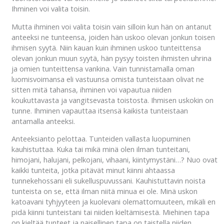
Ihminen voi valita toisin.
Mutta ihminen voi valita toisin vain silloin kun hän on antanut
anteeksi ne tunteensa, joiden hän uskoo olevan jonkun toisen
ihmisen syytä. Niin kauan kuin ihminen uskoo tunteittensa
olevan jonkun muun syytä, hän pysyy toisten ihmisten uhrina
ja omien tunteittensa vankina. Vain tunnistamalla oman
luomisvoimansa eli vastuunsa omista tunteistaan olivat ne
sitten mitä tahansa, ihminen voi vapautua niiden
koukuttavasta ja vangitsevasta toistosta. Ihmisen uskokin on
tunne. Ihminen vapauttaa itsensä kaikista tunteistaan
antamalla anteeksi.
Anteeksianto pelottaa. Tunteiden vallasta luopuminen
kauhistuttaa. Kuka tai mikä minä olen ilman tunteitani,
himojani, halujani, pelkojani, vihaani, kiintymystäni…? Nuo ovat
kaikki tunteita, jotka pitävät minut kiinni ahtaassa
tunnekehossani eli sukelluspuvussani. Kauhistuttavin noista
tunteista on se, että ilman niitä minua ei ole. Minä uskon
katoavani tyhjyyteen ja kuolevani olemattomuuteen, mikäli en
pidä kiinni tunteistani tai niiden kieltämisestä. Miehinen tapa
on kieltää tunteet ja naisellinen tapa on taistella niiden