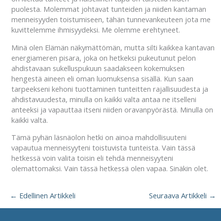
puolesta. Molemmat johtavat tunteiden ja niiden kantaman
menneisyyden toistumiseen, tähän tunnevankeuteen jota me
kuvittelemme ihmisyydeksi. Me olemme erehtyneet.
Minä olen Elämän näkymättömän, mutta silti kaikkea kantavan
energiameren pisara, joka on hetkeksi pukeutunut pelon
ahdistavaan sukelluspukuun saadakseen kokemuksen
hengestä aineen eli oman luomuksensa sisällä. Kun saan
tarpeekseni kehoni tuottaminen tunteitten rajallisuudesta ja
ahdistavuudesta, minulla on kaikki valta antaa ne itselleni
anteeksi ja vapauttaa itseni niiden oravanpyörästä. Minulla on
kaikki valta.
Tämä pyhän läsnäolon hetki on ainoa mahdollisuuteni
vapautua menneisyyteni toistuvista tunteista. Vain tässä
hetkessä voin valita toisin eli tehdä menneisyyteni
olemattomaksi. Vain tässä hetkessä olen vapaa. Sinäkin olet.
←
Edellinen Artikkeli
Seuraava Artikkeli
→