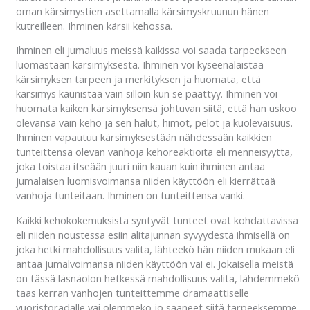
oman kärsimystien asettamalla kärsimyskruunun hänen
kutreilleen. Ihminen kärsii kehossa.
Ihminen eli jumaluus meissä kaikissa voi saada tarpeekseen
luomastaan kärsimyksestä. Ihminen voi kyseenalaistaa
kärsimyksen tarpeen ja merkityksen ja huomata, että
kärsimys kaunistaa vain silloin kun se päättyy. Ihminen voi
huomata kaiken kärsimyksensä johtuvan siitä, että hän uskoo
olevansa vain keho ja sen halut, himot, pelot ja kuolevaisuus.
Ihminen vapautuu kärsimyksestään nähdessään kaikkien
tunteittensa olevan vanhoja kehoreaktioita eli menneisyyttä,
joka toistaa itseään juuri niin kauan kuin ihminen antaa
jumalaisen luomisvoimansa niiden käyttöön eli kierrättää
vanhoja tunteitaan. Ihminen on tunteittensa vanki.
Kaikki kehokokemuksista syntyvät tunteet ovat kohdattavissa
eli niiden noustessa esiin alitajunnan syvyydestä ihmisellä on
joka hetki mahdollisuus valita, lähteekö hän niiden mukaan eli
antaa jumalvoimansa niiden käyttöön vai ei. Jokaisella meistä
on tässä läsnäolon hetkessä mahdollisuus valita, lähdemmekö
taas kerran vanhojen tunteittemme dramaattiselle
vuoristoradalle vai olemmeko jo saaneet siitä tarpeeksemme.