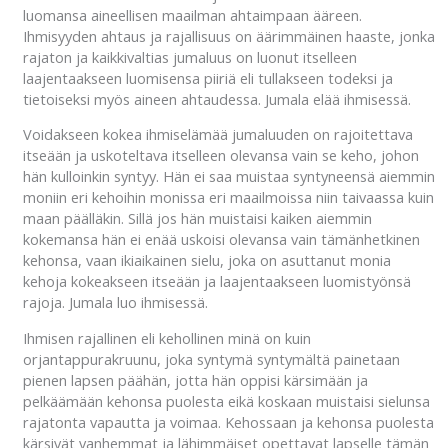
luomansa aineellisen maailman ahtaimpaan ääreen.
Ihmisyyden ahtaus ja rajallisuus on äärimmäinen haaste, jonka
rajaton ja kaikkivaltias jumaluus on luonut itselleen
laajentaakseen luomisensa piiriä eli tullakseen todeksi ja
tietoiseksi myös aineen ahtaudessa. Jumala elää ihmisessä.
Voidakseen kokea ihmiselämää jumaluuden on rajoitettava
itseään ja uskoteltava itselleen olevansa vain se keho, johon
hän kulloinkin syntyy. Hän ei saa muistaa syntyneensä aiemmin
moniin eri kehoihin monissa eri maailmoissa niin taivaassa kuin
maan päälläkin. Sillä jos hän muistaisi kaiken aiemmin
kokemansa hän ei enää uskoisi olevansa vain tämänhetkinen
kehonsa, vaan ikiaikainen sielu, joka on asuttanut monia
kehoja kokeakseen itseään ja laajentaakseen luomistyönsä
rajoja. Jumala luo ihmisessä.
Ihmisen rajallinen eli kehollinen minä on kuin
orjantappurakruunu, joka syntymä syntymältä painetaan
pienen lapsen päähän, jotta hän oppisi kärsimään ja
pelkäämään kehonsa puolesta eikä koskaan muistaisi sielunsa
rajatonta vapautta ja voimaa. Kehossaan ja kehonsa puolesta
kärsivät vanhemmat ja lähimmäiset opettavat lapselle tämän