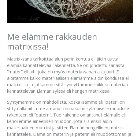
Me elämme rakkauden
matrixissa!
Matrix-sana tarkoittaa alun perin kohtua eli äidin uutta
elämää kannattelevaa rakennetta. Se on johdettu sanasta
”mater” eli äiti, joka on myös materia-sanan alkujuuri. Eli
aloitamme kaikki materiaalisen elämämme äidin kohdussa eli
matrixissa ja jatkamme sitä synnyttämme kaikkea materiaa
kannattelevan Elämän sylissä eli hengen matrixissa!
Syntymämme on mahdollista, koska isämme eli ”pater” on
yhtymällä äitiimme antanut munasolun sylimäiselle muodolle
rakenteen eli ”patern”. Tuo rakenne on antanut elämälle eli
kehollemme aineellisen muodon, jota siis ensin äidin
materiaalinen matriisi ja sitten Elämän hengellinen matriisi
kannattelee. Elämä on materin ja paterin eli muodottoman ja