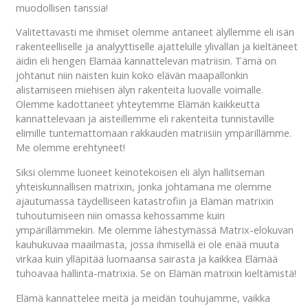
muodollisen tanssia!
Valitettavasti me ihmiset olemme antaneet älyllemme eli isän
rakenteelliselle ja analyyttiselle ajattelulle ylivallan ja kieltäneet
äidin eli hengen Elämää kannattelevan matriisin. Tämä on
johtanut niin naisten kuin koko elävän maapallonkin
alistamiseen miehisen älyn rakenteita luovalle voimalle.
Olemme kadottaneet yhteytemme Elämän kaikkeutta
kannattelevaan ja aisteillemme eli rakenteita tunnistaville
elimille tuntemattomaan rakkauden matriisiin ympärillämme.
Me olemme erehtyneet!
Siksi olemme luoneet keinotekoisen eli älyn hallitseman
yhteiskunnallisen matrixin, jonka johtamana me olemme
ajautumassa täydelliseen katastrofiin ja Elämän matrixin
tuhoutumiseen niin omassa kehossamme kuin
ympärillämmekin. Me olemme lähestymässä Matrix-elokuvan
kauhukuvaa maailmasta, jossa ihmisellä ei ole enää muuta
virkaa kuin ylläpitää luomaansa sairasta ja kaikkea Elämää
tuhoavaa hallinta-matrixia. Se on Elämän matrixin kieltämistä!
Elämä kannattelee meitä ja meidän touhujamme, vaikka