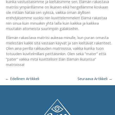
kuinka vastustaisimme ja kieltäisimme sen. Elämän rakastava
matriisi ympärillämme on ikuinen eikä hengellämme koskaan
ole mitään hätää sen sylissä, vaikka oman älyllisen
erehdyksemme vuoksi niin kuvittelemmekin! Elämä rakastaa
niin sinua kuin minuakin yhtä lailla kuin kaikkia ja kaikkea
muutakin atomeista suurimpiin galakseihin.
Elämän rakastava matriisi aukeaa minulle, kun puran omasta
mielestäni kaikki sitä vastaan käyvät ja sen kieltävät rakenteet.
Olen aina perillä rakkauden matriisissa, vaikka kuinka tuon
totuuden kuvitelmillani peittäisinkin. Olen sekä ”mater” että
”pater” vaikka mitä kuvittelisin! Elän Elämän ikuisessa”
matrixissa!
←
Edellinen Artikkeli
Seuraava Artikkeli
→