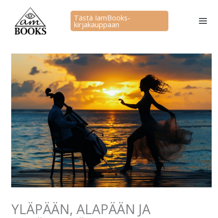
Siirry
sisältöön
Tästä IamBooks-
kirjakauppaan
YLÄPÄÄN, ALAPÄÄN JA