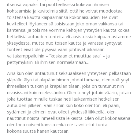
itsensä vajaaksi tai puutteelliseksi kokevan ihmisen
kohtaamisia ja kuvitelmia siitä, että he voivat muodostaa
toistensa kautta kaipaamansa kokonaisuuden. He ovat
kuvitelleet löytäneensä toisistaan joko oman vakkansa tai
kantensa. Ja toki me voimme kehojen yhteyden kautta kokea
hetkellisiä autuuden tunteita eli aavistuksia kaipaamastamme
ykseydestä, mutta nuo toisen kautta ja varassa syntyvät
tunteet eivät ole pysyviä vaan johtavat aikanaan
valtakamppailuihin – ”koskaan et muuttua saa” – ja
pettymyksiin. Eli ihmisen normielämään…
Aina kun olen antautunut seksuaaliseen yhteyteen pelkästään
yläpään älyn tai alapään himon johdattamana, olen päätynyt
ihmeellisen tuskan ja krapulan tilaan, joka on tuntunut niin
nivusissani kuin mielessänikin. Olen tehnyt jotain väärin, jotain
joka tuottaa minulle tuskaa heti laukeamisen hetkellisen
autuuden jälkeen. Vain silloin kun koko olentoni eli pääni,
sydämeni ja elimeni ovat olleet yhdessä liikkeellä, olen
nauttinut noista ihmeellisistä leikeistä. Olen ollut kokonaisena
olentona naiseni kanssa enkä ole tavoitellut tuota
kokonaisuutta hänen kauttaan.