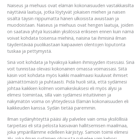
Naiseus ja miehuus ovat elämän kokonaisuuden vastakkaisilta
näyttäviä laatuja, jotka löytyvät jokaisen miehen ja naisen
sisältä täysin riippumatta hänen ulkoisista avuistaan ja
muodoistaan. Naiseus ja miehuus ovat hengen laatuja, joiden
on saatava yhtyä kussakin yksilössä erikseen ennen kuin nämä
voivat kohdata toisensa miehinä, naisina tai ihmisinä ilman
täydentävää puolikastaan kaipaavien olentojen loputonta
tuskaa ja pettymystä.
Sinä voit kohdata ja hyväksyä kaiken ihmisyyden itsessäsi. Sinä
voit tunnistaa olevasi kokonainen omassa voimassasi. Siitä
käsin voit kohdata myös kaikki maailmaasi kuuluvat ihmiset
jäämättömästi ja puhtaasti. Pidä huoli siitä, että sydämesi
johtaa kaikkien kolmen voimakeskuksesi eli myös älysi ja
elimesi toimintaa, sillä vain sydämesi intuitiivinen ja
näkymätön voima on yhteydessä Elämän kokonaisuuden eli
kaikkeuden kanssa. Sydän tietää paremmin.
Ilman sydänyhteyttä pääsi äly palvelee vain omia yksilöllisiä
tarpeitasi eli sitä pelosta kasvavan hallitsemisen maailmaa,
joka ympärillämme edelleen kärjistyy. Samoin toimii elimesi
äly, joka ilman sydämen ohjausta palvelee vain kehosi