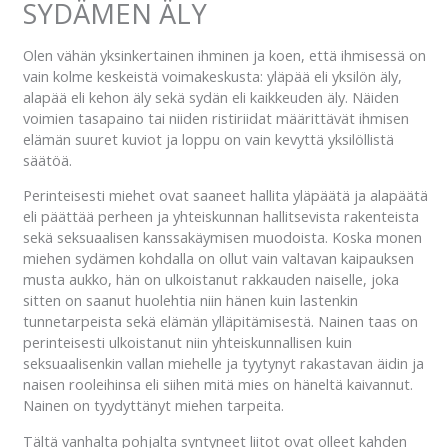
SYDÄMEN ÄLY
Olen vähän yksinkertainen ihminen ja koen, että ihmisessä on
vain kolme keskeistä voimakeskusta: yläpää eli yksilön äly,
alapää eli kehon äly sekä sydän eli kaikkeuden äly. Näiden
voimien tasapaino tai niiden ristiriidat määrittävät ihmisen
elämän suuret kuviot ja loppu on vain kevyttä yksilöllistä
säätöä.
Perinteisesti miehet ovat saaneet hallita yläpäätä ja alapäätä
eli päättää perheen ja yhteiskunnan hallitsevista rakenteista
sekä seksuaalisen kanssakäymisen muodoista. Koska monen
miehen sydämen kohdalla on ollut vain valtavan kaipauksen
musta aukko, hän on ulkoistanut rakkauden naiselle, joka
sitten on saanut huolehtia niin hänen kuin lastenkin
tunnetarpeista sekä elämän ylläpitämisestä. Nainen taas on
perinteisesti ulkoistanut niin yhteiskunnallisen kuin
seksuaalisenkin vallan miehelle ja tyytynyt rakastavan äidin ja
naisen rooleihinsa eli siihen mitä mies on häneltä kaivannut.
Nainen on tyydyttänyt miehen tarpeita.
Tältä vanhalta pohjalta syntyneet liitot ovat olleet kahden