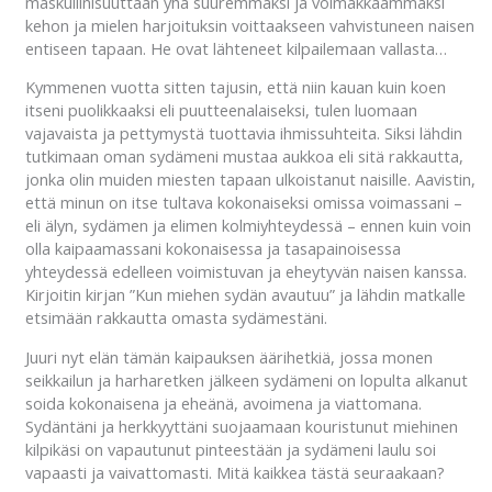
maskuliinisuuttaan yhä suuremmaksi ja voimakkaammaksi
kehon ja mielen harjoituksin voittaakseen vahvistuneen naisen
entiseen tapaan. He ovat lähteneet kilpailemaan vallasta…
Kymmenen vuotta sitten tajusin, että niin kauan kuin koen
itseni puolikkaaksi eli puutteenalaiseksi, tulen luomaan
vajavaista ja pettymystä tuottavia ihmissuhteita. Siksi lähdin
tutkimaan oman sydämeni mustaa aukkoa eli sitä rakkautta,
jonka olin muiden miesten tapaan ulkoistanut naisille. Aavistin,
että minun on itse tultava kokonaiseksi omissa voimassani –
eli älyn, sydämen ja elimen kolmiyhteydessä – ennen kuin voin
olla kaipaamassani kokonaisessa ja tasapainoisessa
yhteydessä edelleen voimistuvan ja eheytyvän naisen kanssa.
Kirjoitin kirjan ”Kun miehen sydän avautuu” ja lähdin matkalle
etsimään rakkautta omasta sydämestäni.
Juuri nyt elän tämän kaipauksen äärihetkiä, jossa monen
seikkailun ja harharetken jälkeen sydämeni on lopulta alkanut
soida kokonaisena ja eheänä, avoimena ja viattomana.
Sydäntäni ja herkkyyttäni suojaamaan kouristunut miehinen
kilpikäsi on vapautunut pinteestään ja sydämeni laulu soi
vapaasti ja vaivattomasti. Mitä kaikkea tästä seuraakaan?