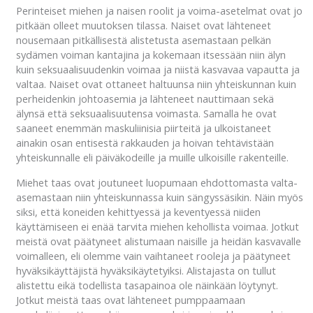
Perinteiset miehen ja naisen roolit ja voima-asetelmat ovat jo
pitkään olleet muutoksen tilassa. Naiset ovat lähteneet
nousemaan pitkällisestä alistetusta asemastaan pelkän
sydämen voiman kantajina ja kokemaan itsessään niin älyn
kuin seksuaalisuudenkin voimaa ja niistä kasvavaa vapautta ja
valtaa. Naiset ovat ottaneet haltuunsa niin yhteiskunnan kuin
perheidenkin johtoasemia ja lähteneet nauttimaan sekä
älynsä että seksuaalisuutensa voimasta. Samalla he ovat
saaneet enemmän maskuliinisia piirteitä ja ulkoistaneet
ainakin osan entisestä rakkauden ja hoivan tehtävistään
yhteiskunnalle eli päiväkodeille ja muille ulkoisille rakenteille.
Miehet taas ovat joutuneet luopumaan ehdottomasta valta-
asemastaan niin yhteiskunnassa kuin sängyssäsikin. Näin myös
siksi, että koneiden kehittyessä ja keventyessä niiden
käyttämiseen ei enää tarvita miehen kehollista voimaa. Jotkut
meistä ovat päätyneet alistumaan naisille ja heidän kasvavalle
voimalleen, eli olemme vain vaihtaneet rooleja ja päätyneet
hyväksikäyttäjistä hyväksikäytetyiksi. Alistajasta on tullut
alistettu eikä todellista tasapainoa ole näinkään löytynyt.
Jotkut meistä taas ovat lähteneet pumppaamaan