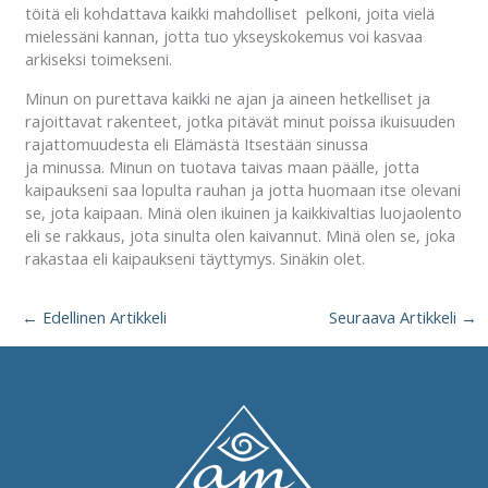
töitä eli kohdattava kaikki mahdolliset pelkoni, joita vielä
mielessäni kannan, jotta tuo ykseyskokemus voi kasvaa
arkiseksi toimekseni.
Minun on purettava kaikki ne ajan ja aineen hetkelliset ja
rajoittavat rakenteet, jotka pitävät minut poissa ikuisuuden
rajattomuudesta eli Elämästä Itsestään sinussa
ja minussa. Minun on tuotava taivas maan päälle, jotta
kaipaukseni saa lopulta rauhan ja jotta huomaan itse olevani
se, jota kaipaan. Minä olen ikuinen ja kaikkivaltias luojaolento
eli se rakkaus, jota sinulta olen kaivannut. Minä olen se, joka
rakastaa eli kaipaukseni täyttymys. Sinäkin olet.
←
Edellinen Artikkeli
Seuraava Artikkeli
→