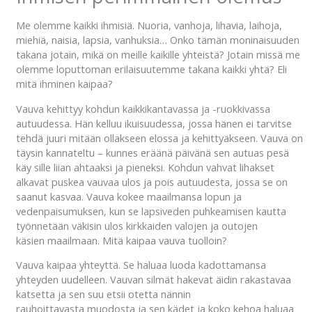
Me olemme kaikki ihmisiä. Nuoria, vanhoja, lihavia, laihoja,
miehiä, naisia, lapsia, vanhuksia… Onko tämän moninaisuuden
takana jotain, mikä on meille kaikille yhteistä? Jotain missä me
olemme loputtoman erilaisuutemme takana kaikki yhtä? Eli
mitä ihminen kaipaa?
Vauva kehittyy kohdun kaikkikantavassa ja -ruokkivassa
autuudessa. Hän kelluu ikuisuudessa, jossa hänen ei tarvitse
tehdä juuri mitään ollakseen elossa ja kehittyäkseen. Vauva on
täysin kannateltu – kunnes eräänä päivänä sen autuas pesä
käy sille liian ahtaaksi ja pieneksi. Kohdun vahvat lihakset
alkavat puskea vauvaa ulos ja pois autuudesta, jossa se on
saanut kasvaa. Vauva kokee maailmansa lopun ja
vedenpaisumuksen, kun se lapsiveden puhkeamisen kautta
työnnetään väkisin ulos kirkkaiden valojen ja outojen
käsien maailmaan. Mitä kaipaa vauva tuolloin?
Vauva kaipaa yhteyttä. Se haluaa luoda kadottamansa
yhteyden uudelleen. Vauvan silmät hakevat äidin rakastavaa
katsetta ja sen suu etsii otetta nännin
rauhoittavasta muodosta ja sen kädet ja koko kehoa haluaa