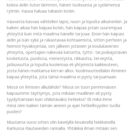
kokea äidin tutun lämmön, hänen tuoksunsa ja sydämensä
rytmin. Vauva haluaa takaisin kotiin.
Vauvasta kasvaa vähitellen lapsi, nuori ja lopulta aikuinenkin. Ja
kaiken aikaa hän kaipaa kotiin, hän kaipaa jotain suurempaa
yhteyttä kuin mitä maailma hänelle tarjoaa. Ensin hän kaipasi
äidin ja isän syliä ja rakastavaa kohtaamista, sitten perheen ja
heimon hyväksyntää, sen jälkeen ystävien ja koulukaverien
yhteyttä, opettajien näkevää katsetta, tyttö- tai poikaystävän
kosketusta, puolisoa, menestystä, rikkautta, terveyttä,
jatkuvuutta ja lopulta kuolemaa eli yhtymistä kaikkeuteen,
josta hänen matkansa kerran alkoi. Kuolinvuoteellakin ihminen
kaipaa yhteyttä, jota tämä maailma ei pysty tarjoamaan.
Missä on ihmisen alkulähde? Missä on tuon perimmäisen
kaipuumme täyttymys, jota mikään maallinen eli pysty
tyydyttämään kuin ohikiitäväksi hetkeksi? Eli mikä ihme
minä olen kaiken tämän aineen ja ajan hetkellisyyden tuolla
puolen?
Muutama vuosi sitten olin kävelyllä kesäisellä hiekkateillä
Karkussa Rautaveden rannalla. Yhtäkkiä ilman mitään sen