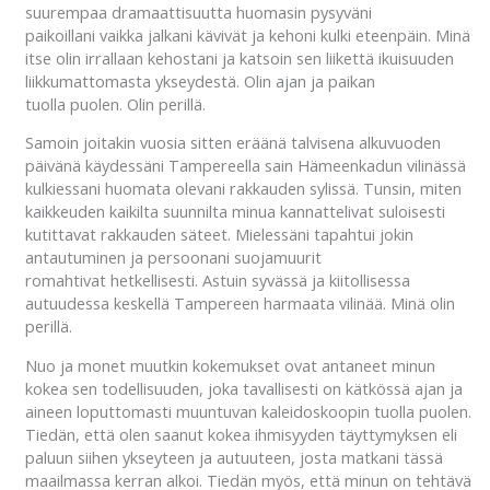
suurempaa dramaattisuutta huomasin pysyväni
paikoillani vaikka jalkani kävivät ja kehoni kulki eteenpäin. Minä
itse olin irrallaan kehostani ja katsoin sen liikettä ikuisuuden
liikkumattomasta ykseydestä. Olin ajan ja paikan
tuolla puolen. Olin perillä.
Samoin joitakin vuosia sitten eräänä talvisena alkuvuoden
päivänä käydessäni Tampereella sain Hämeenkadun vilinässä
kulkiessani huomata olevani rakkauden sylissä. Tunsin, miten
kaikkeuden kaikilta suunnilta minua kannattelivat suloisesti
kutittavat rakkauden säteet. Mielessäni tapahtui jokin
antautuminen ja persoonani suojamuurit
romahtivat hetkellisesti. Astuin syvässä ja kiitollisessa
autuudessa keskellä Tampereen harmaata vilinää. Minä olin
perillä.
Nuo ja monet muutkin kokemukset ovat antaneet minun
kokea sen todellisuuden, joka tavallisesti on kätkössä ajan ja
aineen loputtomasti muuntuvan kaleidoskoopin tuolla puolen.
Tiedän, että olen saanut kokea ihmisyyden täyttymyksen eli
paluun siihen ykseyteen ja autuuteen, josta matkani tässä
maailmassa kerran alkoi. Tiedän myös, että minun on tehtävä