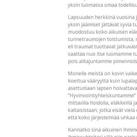
yksin luomassa omaa todellis
Lapsuuden herkkinä vuosina jo
yksin jäämiset jättävät syviä 
muodostuu koko aikuisen el
tunnetraumojen toistumista, 
eli traumat tuottavat jatkuvas
saattaa nuo itse luomamme tu
pois alitajuntamme pimennois
Monelle meistä on kovin vaikea
koettua vääryyttä kuin lupala
asettumaan lapsen hoivattav
”Hyvinvointiyhteiskuntamme” on
mittavilla hoidolla, eläkkeillä 
kaltaisistaan, jotka eivät vie
että koko järjestelmää uhkaa
Kannatko sinä aikuinen ihminen