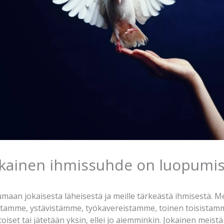
okainen ihmissuhde on luopumis
aan jokaisesta läheisestä ja meille tärkeästä ihmisestä
stamme, ystävistämme, työkavereistamme, toinen toisistamm
toiset tai jätetään yksin, ellei jo aiemminkin. Jokainen meis