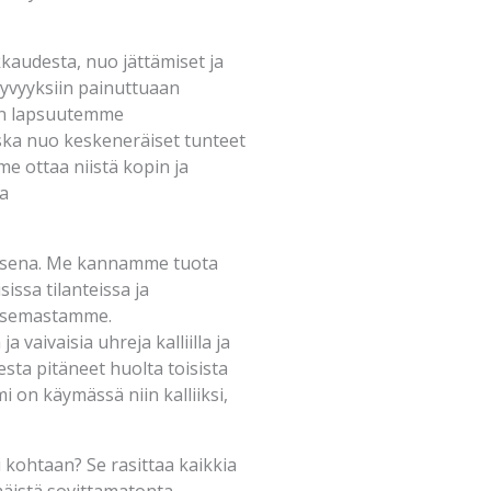
kaudesta, nuo jättämiset ja
syvyyksiin painuttuaan
än lapsuutemme
ska nuo keskeneräiset tunteet
me ottaa niistä kopin ja
a
 lapsena. Me kannamme tuota
ssa tilanteissa ja
 asemastamme.
vaivaisia uhreja kalliilla ja
lesta pitäneet huolta toisista
i on käymässä niin kalliiksi,
i kohtaan? Se rasittaa kaikkia