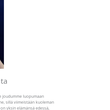
ta
. Me joudumme luopumaan
e, sillä viimeistään kuoleman
tä on yksin elämänsä edessä,