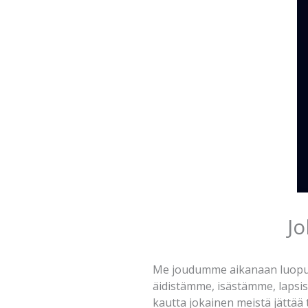
J
Me joudumme aikanaan luopum
äidistämme, isästämme, lapsi
kautta jokainen meistä jättää 