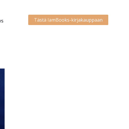
Tästä IamBooks-kirjakauppaan
ys