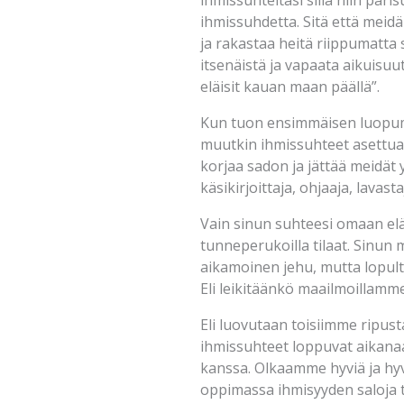
ihmissuhteitasi sillä niin par
ihmissuhdetta. Sitä että meid
ja rakastaa heitä riippumatta s
itsenäistä ja vapaata aikuisuutt
eläisit kauan maan päällä”.
Kun tuon ensimmäisen luopumi
muutkin ihmissuhteet asettua l
korjaa sadon ja jättää meidä
käsikirjoittaja, ohjaaja, lavasta
Vain sinun suhteesi omaan elävä
tunneperukoilla tilaat. Sinun 
aikamoinen jehu, mutta lopult
Eli leikitäänkö maailmoillamm
Eli luovutaan toisiimme ripus
ihmissuhteet loppuvat aikanaan 
kanssa. Olkaamme hyviä ja hyv
oppimassa ihmisyyden saloja t