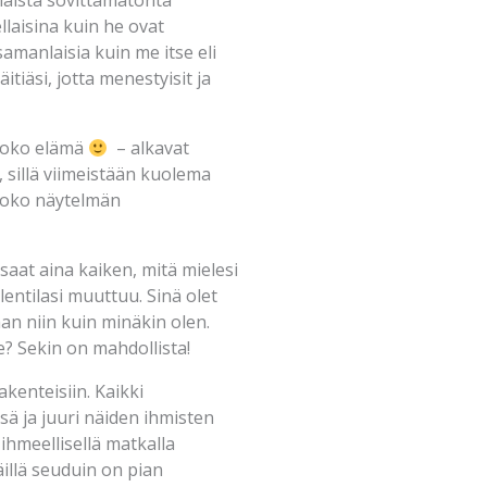
mmäistä sovittamatonta
laisina kuin he ovat
samanlaisia kuin me itse eli
itiäsi, jotta menestyisit ja
 koko elämä
– alkavat
, sillä viimeistään kuolema
 koko näytelmän
 saat aina kaiken, mitä mielesi
lentilasi muuttuu. Sinä olet
an niin kuin minäkin olen.
? Sekin on mahdollista!
kenteisiin. Kaikki
ssä ja juuri näiden ihmisten
ihmeellisellä matkalla
illä seuduin on pian