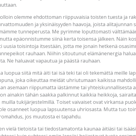
uuttaan.
lloin olemme ehdottoman riippuvaisia toisten tuesta ja rak
turvattomuuden ja yksinäisyyden haavoja, joista alitajunnan 
ämämme tunneperusta. Me pyrimme loputtomasti välttämä
mutta epäonnistumme siinä kerta toisensa jälkeen. Näin ko
ti uusia toisintoja itsestään, jotta me jonain hetkenä osasim
nnepeikot rauhaan. Niihin sitoutunut elämänenergia halua
ta. Ne haluavat vapautua ja päästä rauhaan.
 luopua siitä mitä äiti tai isä teki tai oli tekemättä meille
ppuna, joka oikeuttaa meidät uhriutumaan kaikissa mahdollisi
aan asemaan riippumatta iästämme tai yhteiskunnallisesta
 ainakin tähän saakka palkinnut kaikkia heikkoja, sairaita ja 
ja muilla tukijärjestelmillä. Toiset vaivaiset ovat virkansa puo
lä ole osanneet luopua lapsuutensa uhriosasta. Mutta tuo toim
 romahdus, jos muutosta ei tapahdu.
 vielä tietoista tai tiedostamatonta kaunaa äitiäsi tai isääs