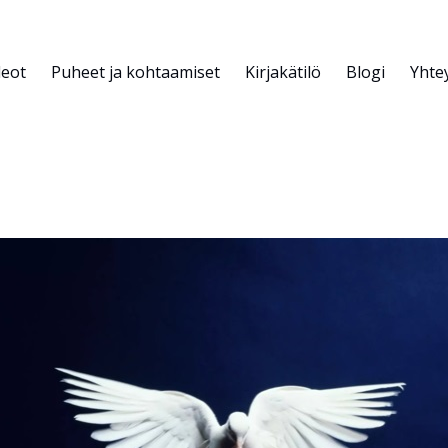
deot
Puheet ja kohtaamiset
Kirjakätilö
Blogi
Yhte