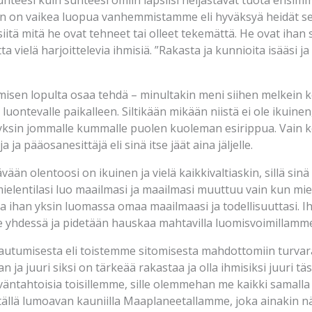
isuhteesi kuin suhteesi omiin lapsiisi heijastavat tuota ensi
än on vaikea luopua vanhemmistamme eli hyväksyä heidät sel
iitä mitä he ovat tehneet tai olleet tekemättä. He ovat ihan 
a vielä harjoittelevia ihmisiä. ”Rakasta ja kunnioita isääsi ja ä
sen lopulta osaa tehdä – minultakin meni siihen melkein
uontevalle paikalleen. Siltikään mikään niistä ei ole ikuinen
t yksin jommalle kummalle puolen kuoleman esirippua. Vain
ja ja pääosanesittäjä eli sinä itse jäät aina jäljelle.
än olentoosi on ikuinen ja vielä kaikkivaltiaskin, sillä sinä
mielentilasi luo maailmasi ja maailmasi muuttuu vain kun mie
a ihan yksin luomassa omaa maailmaasi ja todellisuuttasi. Ih
e yhdessä ja pidetään hauskaa mahtavilla luomisvoimillamme
tautumisesta eli toistemme sitomisesta mahdottomiin turvara
ja juuri siksi on tärkeää rakastaa ja olla ihmisiksi juuri tä
äntahtoisia toisillemme, sille olemmehan me kaikki samalla 
ällä lumoavan kauniilla Maaplaneetallamme, joka ainakin nä