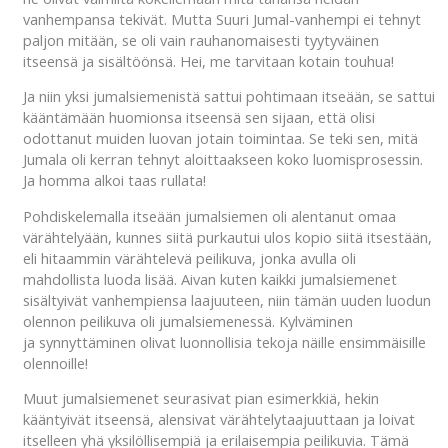
vanhempansa tekivät. Mutta Suuri Jumal-vanhempi ei tehnyt
paljon mitään, se oli vain rauhanomaisesti tyytyväinen
itseensä ja sisältöönsä. Hei, me tarvitaan kotain touhua!
Ja niin yksi jumalsiemenistä sattui pohtimaan itseään, se sattui
kääntämään huomionsa itseensä sen sijaan, että olisi
odottanut muiden luovan jotain toimintaa. Se teki sen, mitä
Jumala oli kerran tehnyt aloittaakseen koko luomisprosessin.
Ja homma alkoi taas rullata!
Pohdiskelemalla itseään jumalsiemen oli alentanut omaa
värähtelyään, kunnes siitä purkautui ulos kopio siitä itsestään,
eli hitaammin värähtelevä peilikuva, jonka avulla oli
mahdollista luoda lisää. Aivan kuten kaikki jumalsiemenet
sisältyivät vanhempiensa laajuuteen, niin tämän uuden luodun
olennon peilikuva oli jumalsiemenessä. Kylväminen
ja synnyttäminen olivat luonnollisia tekoja näille ensimmäisille
olennoille!
Muut jumalsiemenet seurasivat pian esimerkkiä, hekin
kääntyivät itseensä, alensivat värähtelytaajuuttaan ja loivat
itselleen yhä yksilöllisempiä ja erilaisempia peilikuvia. Tämä