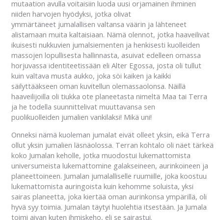
mutaation avulla voitaisiin luoda uusi orjamainen ihminen
niiden harvojen hyödyksi, jotka olivat
ymmärtäneet jumalallisen valtansa väärin ja lähteneet
alistamaan muita kaltaisiaan. Nämä olennot, jotka haaveilivat
ikuisesti nukkuvien jumalsiementen ja henkisesti kuolleiden
massojen lopullisesta hallinnasta, asuivat edelleen omassa
horjuvassa identiteetissään eli Alter Egossa, josta oli tullut
kuin valtava musta aukko, joka söi kaiken ja kaikki
säilyttääkseen oman kuvitellun olemassaolonsa. Näillä
haaveilijoilla oli tiukka ote planeetasta nimeltä Maa tai Terra
ja he todella suunnittelivat muuttavansa sen
puolikuolleiden jumalien vankilaksi! Mikä uni!
Onneksi nämä kuoleman jumalat eivät olleet yksin, eikä Terra
ollut yksin jumalien läsnäolossa. Terran kohtalo oli näet tärkeä
koko Jumalan keholle, jotka muodostui lukemattomista
universumeista lukemattomine galakseineen, aurinkoineen ja
planeettoineen. Jumalan jumalalliselle ruumiille, joka koostuu
lukemattomista auringoista kuin kehomme soluista, yksi
sairas planeetta, joka kiertää oman aurinkonsa ympärillä, oli
hyvä syy toimia. Jumalan täytyi huolehtia itsestään. Ja Jumala
toimi aivan kuten ihmiskeho, eli se sairastui.