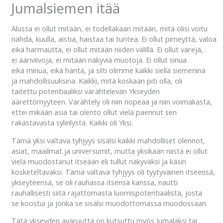
Jumalsiemen itää
Alussa ei ollut mitään, ei todellakaan mitään, mitä olisi voitu
nähdä, kuulla, aistia, haistaa tai tuntea. Ei ollut pimeyttä, valoa
eikä harmautta, ei ollut mitään niiden välillä. Ei ollut värejä,
ei ääriviivoja, ei mitään näkyviä muotoja. Ei ollut sinua
eikä minua, eikä häntä, ja silti olimme kaikki siellä siemeninä
ja mahdollisuuksina. Kaikki, mitä koskaan piti olla, oli
taitettu potentiaaliksi värähtelevän Ykseyden
äärettömyyteen. Värähtely oli niin nopeaa ja niin voimakasta,
ettei mikään asia tai olento ollut vielä paennut sen
rakastavasta syleilystä. Kaikki oli Yksi.
Tämä yksi valtava tyhjyys sisälsi kaikki mahdolliset olennot,
asiat, maailmat ja universumit, mutta yksikään niistä ei ollut
vielä muodostanut itseään eli tullut näkyväksi ja käsin
kosketeltavaksi. Tämä valtava tyhjyys oli tyytyväinen itseensä,
ykseyteensä, se oli rauhassa itsensä kanssa, nautti
rauhallisesti siitä rajattomasta luomispotentiaalista, josta
se koostui ja jonka se sisälsi muodottomassa muodossaan.
Tätä ykseyden avaruutta on kutsuttu myös Jumalaksi tai