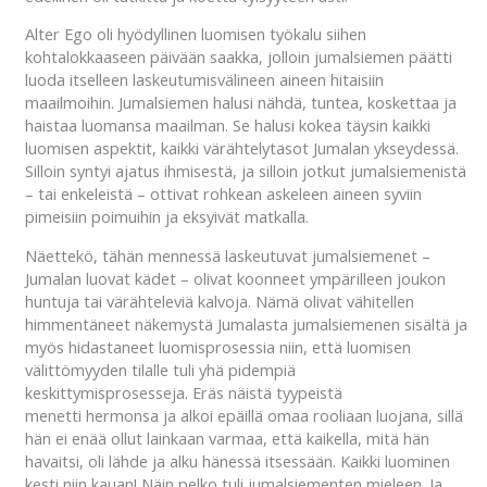
Alter Ego oli hyödyllinen luomisen työkalu siihen
kohtalokkaaseen päivään saakka, jolloin jumalsiemen päätti
luoda itselleen laskeutumisvälineen aineen hitaisiin
maailmoihin. Jumalsiemen halusi nähdä, tuntea, koskettaa ja
haistaa luomansa maailman. Se halusi kokea täysin kaikki
luomisen aspektit, kaikki värähtelytasot Jumalan ykseydessä.
Silloin syntyi ajatus ihmisestä, ja silloin jotkut jumalsiemenistä
– tai enkeleistä – ottivat rohkean askeleen aineen syviin
pimeisiin poimuihin ja eksyivät matkalla.
Näettekö, tähän mennessä laskeutuvat jumalsiemenet –
Jumalan luovat kädet – olivat koonneet ympärilleen joukon
huntuja tai värähteleviä kalvoja. Nämä olivat vähitellen
himmentäneet näkemystä Jumalasta jumalsiemenen sisältä ja
myös hidastaneet luomisprosessia niin, että luomisen
välittömyyden tilalle tuli yhä pidempiä
keskittymisprosesseja. Eräs näistä tyypeistä
menetti hermonsa ja alkoi epäillä omaa rooliaan luojana, sillä
hän ei enää ollut lainkaan varmaa, että kaikella, mitä hän
havaitsi, oli lähde ja alku hänessä itsessään. Kaikki luominen
kesti niin kauan! Näin pelko tuli jumalsiementen mieleen. Ja