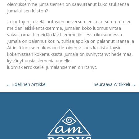
olemuksemme jumalsiemen on saavuttanut kukoistuksensa
jumalallisen loiston?
Jo luotujen ja vielä luotavien universumien koko summa tulee
meidän leikkikentäksemme, Jumalan koko luomus virtaa
vaivattomasti meidän lävitsemme iloisessa ikuisuudessa.
Jumala on palannut kotiin, tuhlaajapoika on palannut Isänsä ja
Äitinsä luokse mukanaan tietoinen viisaus kaikista täysin
kokemistaan kokemuksista. Jumala on synnyttänyt hedelmää,
kylvänyt uusia siemeniä uudelle
luomiskierrokselle. Jumalansiemen on itänyt.
←
Edellinen Artikkeli
Seuraava Artikkeli
→