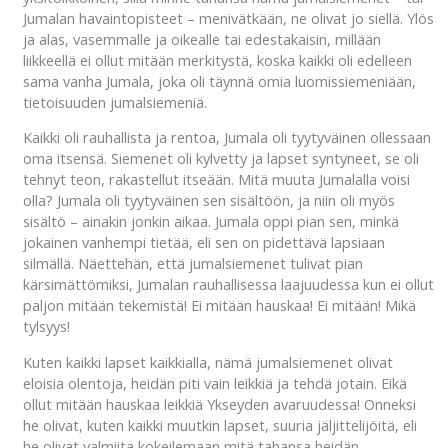
Jumalan havaintopisteet – menivätkään, ne olivat jo siellä. Ylös
ja alas, vasemmalle ja oikealle tai edestakaisin, millään
liikkeellä ei ollut mitään merkitystä, koska kaikki oli edelleen
sama vanha Jumala, joka oli täynnä omia luomissiemeniään,
tietoisuuden jumalsiemeniä.
Kaikki oli rauhallista ja rentoa, Jumala oli tyytyväinen ollessaan
oma itsensä. Siemenet oli kylvetty ja lapset syntyneet, se oli
tehnyt teon, rakastellut itseään. Mitä muuta Jumalalla voisi
olla? Jumala oli tyytyväinen sen sisältöön, ja niin oli myös
sisältö – ainakin jonkin aikaa. Jumala oppi pian sen, minkä
jokainen vanhempi tietää, eli sen on pidettävä lapsiaan
silmällä. Näettehän, että jumalsiemenet tulivat pian
kärsimättömiksi, Jumalan rauhallisessa laajuudessa kun ei ollut
paljon mitään tekemistä! Ei mitään hauskaa! Ei mitään! Mikä
tylsyys!
Kuten kaikki lapset kaikkialla, nämä jumalsiemenet olivat
eloisia olentoja, heidän piti vain leikkiä ja tehdä jotain. Eikä
ollut mitään hauskaa leikkiä Ykseyden avaruudessa! Onneksi
he olivat, kuten kaikki muutkin lapset, suuria jäljittelijöitä, eli
he olivat valmiita kokeilemaan mitä tahansa heidän