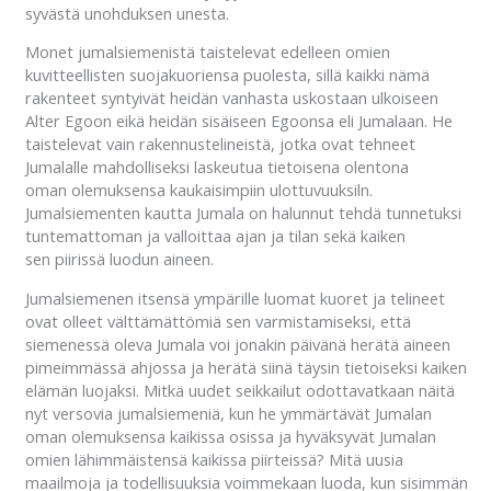
syvästä unohduksen unesta.
Monet jumalsiemenistä taistelevat edelleen omien
kuvitteellisten suojakuoriensa puolesta, sillä kaikki nämä
rakenteet syntyivät heidän vanhasta uskostaan ulkoiseen
Alter Egoon eikä heidän sisäiseen Egoonsa eli Jumalaan. He
taistelevat vain rakennustelineistä, jotka ovat tehneet
Jumalalle mahdolliseksi laskeutua tietoisena olentona
oman olemuksensa kaukaisimpiin ulottuvuuksiln.
Jumalsiementen kautta Jumala on halunnut tehdä tunnetuksi
tuntemattoman ja valloittaa ajan ja tilan sekä kaiken
sen piirissä luodun aineen.
Jumalsiemenen itsensä ympärille luomat kuoret ja telineet
ovat olleet välttämättömiä sen varmistamiseksi, että
siemenessä oleva Jumala voi jonakin päivänä herätä aineen
pimeimmässä ahjossa ja herätä siinä täysin tietoiseksi kaiken
elämän luojaksi. Mitkä uudet seikkailut odottavatkaan näitä
nyt versovia jumalsiemeniä, kun he ymmärtävät Jumalan
oman olemuksensa kaikissa osissa ja hyväksyvät Jumalan
omien lähimmäistensä kaikissa piirteissä? Mitä uusia
maailmoja ja todellisuuksia voimmekaan luoda, kun sisimmän