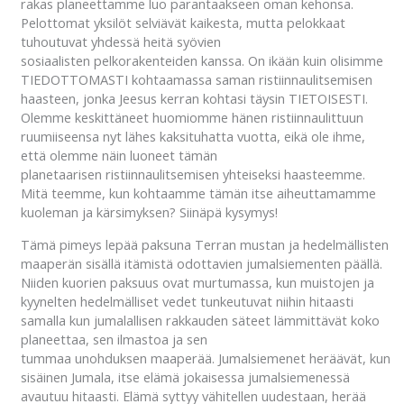
rakas planeettamme luo parantaakseen oman kehonsa.
Pelottomat yksilöt selviävät kaikesta, mutta pelokkaat
tuhoutuvat yhdessä heitä syövien
sosiaalisten pelkorakenteiden kanssa. On ikään kuin olisimme
TIEDOTTOMASTI kohtaamassa saman ristiinnaulitsemisen
haasteen, jonka Jeesus kerran kohtasi täysin TIETOISESTI.
Olemme keskittäneet huomiomme hänen ristiinnaulittuun
ruumiiseensa nyt lähes kaksituhatta vuotta, eikä ole ihme,
että olemme näin luoneet tämän
planetaarisen ristiinnaulitsemisen yhteiseksi haasteemme.
Mitä teemme, kun kohtaamme tämän itse aiheuttamamme
kuoleman ja kärsimyksen? Siinäpä kysymys!
Tämä pimeys lepää paksuna Terran mustan ja hedelmällisten
maaperän sisällä itämistä odottavien jumalsiementen päällä.
Niiden kuorien paksuus ovat murtumassa, kun muistojen ja
kyynelten hedelmälliset vedet tunkeutuvat niihin hitaasti
samalla kun jumalallisen rakkauden säteet lämmittävät koko
planeettaa, sen ilmastoa ja sen
tummaa unohduksen maaperää. Jumalsiemenet heräävät, kun
sisäinen Jumala, itse elämä jokaisessa jumalsiemenessä
avautuu hitaasti. Elämä syttyy vähitellen uudestaan, herää