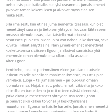
pelko levisi pian kaikkialle, kun yhä useammat jumalsiemenet
jakoivat tämän kokemuksen ja alkoivat myös elää sen
mukaisesti.
Sillä ilmeisesti, kun et näe jumalsiementä itsessäsi, kun olet
menettänyt suoran ja tietoisen yhteyden luovaan lähteeseen
omassa olemuksessasi, alat taistella materiaalisten
resurssiesi puolesta, niiden joita voit nähdä ja koskettaa, sekä
kuvata. Haluat säilyttää ne. Näin jumalsiemenet menettivät
kosketuksensa sisäiseen Egoon ja alkoivat samaistua yhä
enemmän oman olemuksensa ulkorajoilla asuvaan
Alter Egoon.
Ihmiskeho, joka oli perimmäinen väline Jumalan tietoiselle
laskeutumiselle aineellisen maailman ihmeisiin, muuttui pian
vankilaksi. Luoja – tai jumalsiemen – jäi loukkuun omaan
luomukseensa. Hajut, maut, pelot, himot, väkivalta ja koko
inhimillisten tunteiden kirjo otti otteen näistä olennoista,
jotka olivat jo menettäneet yhteyden sisäiseen Egoon
ja panivat siksi kaiken toivonsa ja keskittymisensä
muuntuneen Egonsa harhaisille harteille. Jumalsiemen menetti
itsensä oman luomuksensa poimuihin, ja kun se kadotti