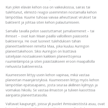
Kun jokin elävän kehon osa on vaikeuksissa, sairas tai
tulehtunut, elimistö reagoi useimmiten nostamalla kehon
lämpötilaa. Kuume tuhoaa vaivaa aiheuttavat virukset tai
bakteerit ja johtaa siten kehon palautumiseen.
Samalla tavalla pelon saastuttamat jumalsiemenet – tai
ihmiset – ovat kuin Maan päällä valloilleen päässeitä
bakteereja. He ovat luoneet tulehduksen tähän
planeettaelimeen nimeltä Maa, joka kuuluu Auringon
planeettakehoon. Siksi Auringon on lisättävä
säteilyään nostaakseen kaikkien planeettojensa
ruumiinlämpöä ja siten päästääkseen eroon maapallolla
riehuvista bakteereista.
Kuumeeseen liittyy usein kehon vapinaa, mikä vastaa
planeetan maanjäristyksiä. Kuumeeseen liittyy myös kehon
lämpötilan epätasapaino, josta seuraa äkillinen kylmyys ja
voimakas hikoilu. Se vastaa ilmaston ja tulvien kaoottisia
ääripäitä planeettatasolla.
Valtavat kaupungit, joissa yli puolet ihmisväestöstä asuu, ovat