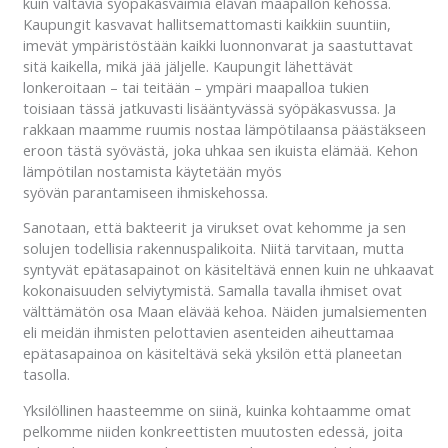
kuin valtavia syöpäkasvaimia elävän maapallon kehossa.
Kaupungit kasvavat hallitsemattomasti kaikkiin suuntiin,
imevät ympäristöstään kaikki luonnonvarat ja saastuttavat
sitä kaikella, mikä jää jäljelle. Kaupungit lähettävät
lonkeroitaan – tai teitään – ympäri maapalloa tukien
toisiaan tässä jatkuvasti lisääntyvässä syöpäkasvussa. Ja
rakkaan maamme ruumis nostaa lämpötilaansa päästäkseen
eroon tästä syövästä, joka uhkaa sen ikuista elämää. Kehon
lämpötilan nostamista käytetään myös
syövän parantamiseen ihmiskehossa.
Sanotaan, että bakteerit ja virukset ovat kehomme ja sen
solujen todellisia rakennuspalikoita. Niitä tarvitaan, mutta
syntyvät epätasapainot on käsiteltävä ennen kuin ne uhkaavat
kokonaisuuden selviytymistä. Samalla tavalla ihmiset ovat
välttämätön osa Maan elävää kehoa. Näiden jumalsiementen
eli meidän ihmisten pelottavien asenteiden aiheuttamaa
epätasapainoa on käsiteltävä sekä yksilön että planeetan
tasolla.
Yksilöllinen haasteemme on siinä, kuinka kohtaamme omat
pelkomme niiden konkreettisten muutosten edessä, joita