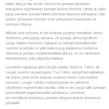
lukien aika ja tila, luotiin tietoisesti Jumalan ykseyden
energiasta täyttämään Jumalan ikuista eheyttä. Lähde ja säiliö
pysyi samana, Jumala kaiken luomisen ikuisena kantajana. Vain
sisältö tai luodut muodot ovat jatkuvassa muutoksen eli
luomisen tilassa.
Mikään asia tai luotu ei ole koskaan pysynyt ennallaan. Ainoa
entiteetti, joka pysyy samana, on Jumala, ainoa lopullinen
Luoja, kaiken menneen, nykyisen ja tulevan luomakunnan
summa. Ja Jumala on ydin kaikessa ja jokaisessa luodussa
olennossa ja koko maailmankaikkeudessa, se on rakastava
elämänvoima, joka ylläpitää kaikkea.
Luominen tapahtuu aina tietyllä tavalla. Ensin on Tahto, eli
Luojan suunta tai painopiste. Tuo Tahto synnyttää Ajatuksen
tai Vision, joka sitten kokoaa sisäänsä Vision toteutuneen
muodon. Luojan Tahdon toteutuminen on välitöntä
värähtelyn nopeimmilla tasoilla, joilla ei ole rajoja tälle Jumalan
luonnolliselle laajentumiselle Jumalassa. Luominen
on riemullista läsnäoloa, Jumalan lahjojen ikuista antamista
Jumalalle.