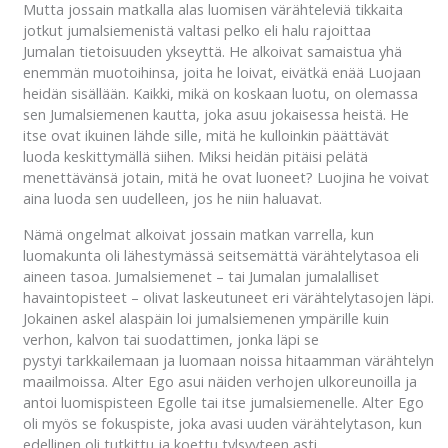
Mutta jossain matkalla alas luomisen värähteleviä tikkaita
jotkut jumalsiemenistä valtasi pelko eli halu rajoittaa
Jumalan tietoisuuden ykseyttä. He alkoivat samaistua yhä
enemmän muotoihinsa, joita he loivat, eivätkä enää Luojaan
heidän sisällään. Kaikki, mikä on koskaan luotu, on olemassa
sen Jumalsiemenen kautta, joka asuu jokaisessa heistä. He
itse ovat ikuinen lähde sille, mitä he kulloinkin päättävät
luoda keskittymällä siihen. Miksi heidän pitäisi pelätä
menettävänsä jotain, mitä he ovat luoneet? Luojina he voivat
aina luoda sen uudelleen, jos he niin haluavat.
Nämä ongelmat alkoivat jossain matkan varrella, kun
luomakunta oli lähestymässä seitsemättä värähtelytasoa eli
aineen tasoa. Jumalsiemenet – tai Jumalan jumalalliset
havaintopisteet – olivat laskeutuneet eri värähtelytasojen läpi.
Jokainen askel alaspäin loi jumalsiemenen ympärille kuin
verhon, kalvon tai suodattimen, jonka läpi se
pystyi tarkkailemaan ja luomaan noissa hitaamman värähtelyn
maailmoissa. Alter Ego asui näiden verhojen ulkoreunoilla ja
antoi luomispisteen Egolle tai itse jumalsiemenelle. Alter Ego
oli myös se fokuspiste, joka avasi uuden värähtelytason, kun
edellinen oli tutkittu ja koettu tylsyyteen asti.