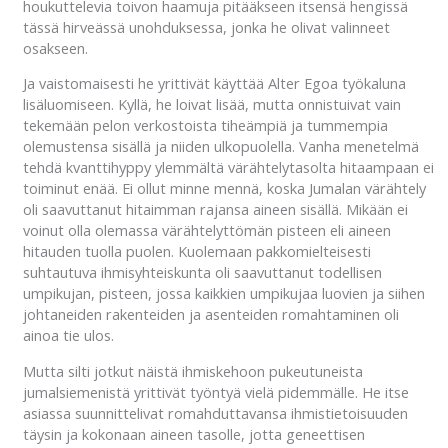
houkuttelevia toivon haamuja pitääkseen itsensä hengissä
tässä hirveässä unohduksessa, jonka he olivat valinneet
osakseen.
Ja vaistomaisesti he yrittivät käyttää Alter Egoa työkaluna
lisäluomiseen. Kyllä, he loivat lisää, mutta onnistuivat vain
tekemään pelon verkostoista tiheämpiä ja tummempia
olemustensa sisällä ja niiden ulkopuolella. Vanha menetelmä
tehdä kvanttihyppy ylemmältä värähtelytasolta hitaampaan ei
toiminut enää. Ei ollut minne mennä, koska Jumalan värähtely
oli saavuttanut hitaimman rajansa aineen sisällä. Mikään ei
voinut olla olemassa värähtelyttömän pisteen eli aineen
hitauden tuolla puolen. Kuolemaan pakkomielteisesti
suhtautuva ihmisyhteiskunta oli saavuttanut todellisen
umpikujan, pisteen, jossa kaikkien umpikujaa luovien ja siihen
johtaneiden rakenteiden ja asenteiden romahtaminen oli
ainoa tie ulos.
Mutta silti jotkut näistä ihmiskehoon pukeutuneista
jumalsiemenistä yrittivät työntyä vielä pidemmälle. He itse
asiassa suunnittelivat romahduttavansa ihmistietoisuuden
täysin ja kokonaan aineen tasolle, jotta geneettisen