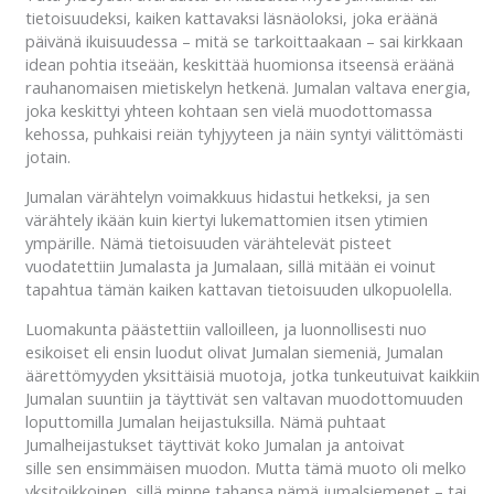
tietoisuudeksi, kaiken kattavaksi läsnäoloksi, joka eräänä
päivänä ikuisuudessa – mitä se tarkoittaakaan – sai kirkkaan
idean pohtia itseään, keskittää huomionsa itseensä eräänä
rauhanomaisen mietiskelyn hetkenä. Jumalan valtava energia,
joka keskittyi yhteen kohtaan sen vielä muodottomassa
kehossa, puhkaisi reiän tyhjyyteen ja näin syntyi välittömästi
jotain.
Jumalan värähtelyn voimakkuus hidastui hetkeksi, ja sen
värähtely ikään kuin kiertyi lukemattomien itsen ytimien
ympärille. Nämä tietoisuuden värähtelevät pisteet
vuodatettiin Jumalasta ja Jumalaan, sillä mitään ei voinut
tapahtua tämän kaiken kattavan tietoisuuden ulkopuolella.
Luomakunta päästettiin valloilleen, ja luonnollisesti nuo
esikoiset eli ensin luodut olivat Jumalan siemeniä, Jumalan
äärettömyyden yksittäisiä muotoja, jotka tunkeutuivat kaikkiin
Jumalan suuntiin ja täyttivät sen valtavan muodottomuuden
loputtomilla Jumalan heijastuksilla. Nämä puhtaat
Jumalheijastukset täyttivät koko Jumalan ja antoivat
sille sen ensimmäisen muodon. Mutta tämä muoto oli melko
yksitoikkoinen, sillä minne tahansa nämä jumalsiemenet – tai