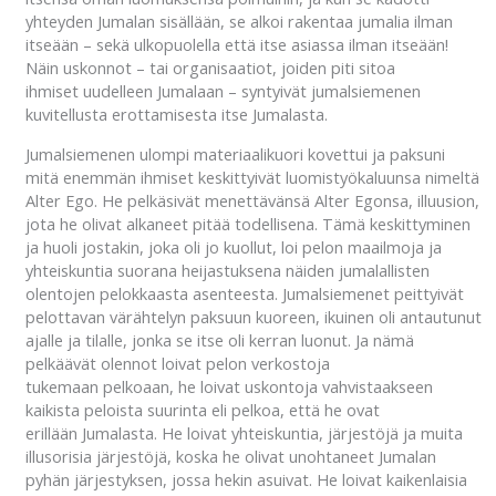
yhteyden Jumalan sisällään, se alkoi rakentaa jumalia ilman
itseään – sekä ulkopuolella että itse asiassa ilman itseään!
Näin uskonnot – tai organisaatiot, joiden piti sitoa
ihmiset uudelleen Jumalaan – syntyivät jumalsiemenen
kuvitellusta erottamisesta itse Jumalasta.
Jumalsiemenen ulompi materiaalikuori kovettui ja paksuni
mitä enemmän ihmiset keskittyivät luomistyökaluunsa nimeltä
Alter Ego. He pelkäsivät menettävänsä Alter Egonsa, illuusion,
jota he olivat alkaneet pitää todellisena. Tämä keskittyminen
ja huoli jostakin, joka oli jo kuollut, loi pelon maailmoja ja
yhteiskuntia suorana heijastuksena näiden jumalallisten
olentojen pelokkaasta asenteesta. Jumalsiemenet peittyivät
pelottavan värähtelyn paksuun kuoreen, ikuinen oli antautunut
ajalle ja tilalle, jonka se itse oli kerran luonut. Ja nämä
pelkäävät olennot loivat pelon verkostoja
tukemaan pelkoaan, he loivat uskontoja vahvistaakseen
kaikista peloista suurinta eli pelkoa, että he ovat
erillään Jumalasta. He loivat yhteiskuntia, järjestöjä ja muita
illusorisia järjestöjä, koska he olivat unohtaneet Jumalan
pyhän järjestyksen, jossa hekin asuivat. He loivat kaikenlaisia