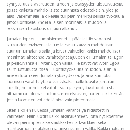
synnytti uusia avaruuden, aineen ja etäisyyden ulottuvuuksia,
joissa kaikista mahdollisista suunnista edestakaisin, ylös ja
alas, vasemmalle ja oikealle tuli pian merkityksellisiä työkaluja
jatkoluomiselle. Yhdellä ja sen moninaisilla muodoilla
leikkimisen hauskuus oli juuri alkanut.
Jumalan lapset – jumalsiemenet – päästettiin vapaaksi
ikuisuuden leikkikentälle. He levisivät kaikkiin mahdollisiin
suuntiin Jumalan sisällä ja loivat vähitellen kaikki mahdolliset
maailmat lähteensä värähtelyntaajuuden eli Jumalan tai Egon
ja peilikuvansa eli Alter Egon välillä. He käyttivät Alter Egoa –
tai muuttunutta itseä – luomistyökaluna muodon, ajan ja
aineen luomiseen Jumalan ykseydessä. Ja aina kun joku
luomisen värähtelytaso tuli tylsäksi näille luoville Jumalan
lapsille, he pohdiskelivat itseään ja synnyttivät uuden yhä
hitaamman olemassaolon värähtelytason, uuden leikkikentän,
jossa luominen voi edetä aina vain pidemmälle.
Siten aikojen kuluessa Jumalan värähtelyä hidastettiin
vähitellen. Näin luotiin kaikki aikarakenteet, joita nyt koemme
olevan pienimpien alkeishiukkasten ja kvarkkien sekä
mahtavimpien galaksien ja universumien välillä. Kaikki mukaan