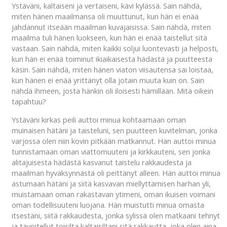
Ystäväni, kaltaiseni ja vertaiseni, kävi kylässä. Sain nähdä,
miten hänen maailmansa oli muuttunut, kun hän ei enää
jahdannut itseään maailman kuvajaisissa. Sain nähdä, miten
maailma tuli hänen luokseen, kun hän ei enää taistellut sitä
vastaan. Sain nähdä, miten kaikki soljui luontevasti ja helposti,
kun hän ei enää toiminut ikiaikaisesta hädästä ja puutteesta
käsin. Sain nähdä, miten hänen viaton viisautensa sai loistaa,
kun hänen ei enää yrittänyt olla jotain muuta kuin on. Sain
nähdä ihmeen, josta hänkin oli iloisesti hämillään. Mitä oikein
tapahtuu?
Ystäväni kirkas peili auttoi minua kohtaamaan oman
muinaisen hätäni ja taisteluni, sen puutteen kuvitelman, jonka
varjossa olen niin kovin pitkään matkannut. Hän auttoi minua
tunnistamaan oman viattomuuteni ja kirkkauteni, sen jonka
alitajuisesta hädästä kasvanut taistelu rakkaudesta ja
maailman hyväksynnästä oli peittänyt alleen. Hän auttoi minua
astumaan hätäni ja siitä kasvavan miellyttämisen harhan yli,
muistamaan oman rakastavan ytimeni, oman ikuisen voimani
oman todellisuuteni luojana. Hän muistutti minua omasta
itsestäni, siitä rakkaudesta, jonka sylissä olen matkaani tehnyt
ja tavoitellut toisilta kaltaisiltani sitä rakkautta, joka olen aina