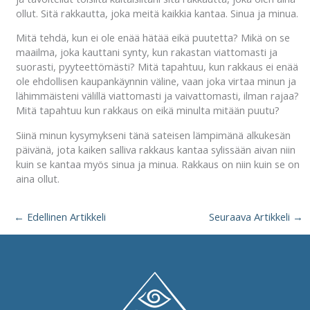
ollut. Sitä rakkautta, joka meitä kaikkia kantaa. Sinua ja minua.
Mitä tehdä, kun ei ole enää hätää eikä puutetta? Mikä on se
maailma, joka kauttani synty, kun rakastan viattomasti ja
suorasti, pyyteettömästi? Mitä tapahtuu, kun rakkaus ei enää
ole ehdollisen kaupankäynnin väline, vaan joka virtaa minun ja
lähimmäisteni välillä viattomasti ja vaivattomasti, ilman rajaa?
Mitä tapahtuu kun rakkaus on eikä minulta mitään puutu?
Siinä minun kysymykseni tänä sateisen lämpimänä alkukesän
päivänä, jota kaiken salliva rakkaus kantaa sylissään aivan niin
kuin se kantaa myös sinua ja minua. Rakkaus on niin kuin se on
aina ollut.
←
Edellinen Artikkeli
Seuraava Artikkeli
→