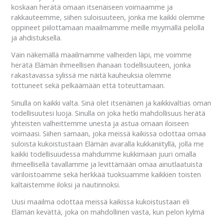
koskaan herätä omaan itsenäiseen voimaamme ja
rakkauteemme, siihen suloisuuteen, jonka me kaikki olemme
oppineet piilottamaan maailmamme meille myymällä pelolla
ja ahdistuksella.
Vain näkemällä maailmamme valheiden läpi, me voimme
herätä Elämän ihmeellisen ihanaan todellisuuteen, jonka
rakastavassa sylissä me näitä kauheuksia olemme
tottuneet sekä pelkäämään että toteuttamaan.
Sinulla on kaikki valta. Sinä olet itsenäinen ja kaikkivaltias oman
todellisuutesi luoja. Sinulla on joka hetki mahdollisuus herätä
yhteisten valheittemme unesta ja astua omaan iloiseen
voimaasi. Siihen samaan, joka meissä kaikissa odottaa omaa
suloista kukoistustaan Elämän avaralla kukkaniityllä, jolla me
kaikki todellisuudessa mahdumme kukkimaan juuri omalla
ihmeellisellä tavallamme ja levittämään omaa ainutlaatuista
väriloistoamme sekä herkkää tuoksuamme kaikkien toisten
kaltaistemme iloksi ja nautinnoksi.
Uusi maailma odottaa meissä kaikissa kukoistustaan eli
Elämän kevättä, joka on mahdollinen vasta, kun pelon kylmä