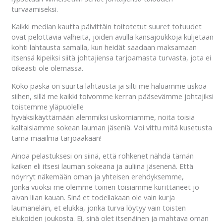
turvaamiseksi.
Kaikki median kautta päivittäin toitotetut suuret totuudet
ovat pelottavia valheita, joiden avulla kansajoukkoja kuljetaan
kohti lahtausta samalla, kun heidät saadaan maksamaan
itsensä kipeiksi siitä johtajiensa tarjoamasta turvasta, jota ei
oikeasti ole olemassa.
Koko paska on suurta lahtausta ja silti me haluamme uskoa
siihen, sillä me kaikki toivomme kerran pääsevämme johtajiksi
toistemme yläpuolelle
hyväksikäyttämään alemmiksi uskomiamme, noita toisia
kaltaisiamme sokean lauman jäseniä. Voi vittu mitä kusetusta
tämä maailma tarjoaakaan!
Ainoa pelastuksesi on siinä, että rohkenet nähdä tämän
kaiken eli itsesi lauman sokeana ja auliina jäsenenä. Että
nöyrryt näkemään oman ja yhteisen erehdyksemme,
jonka vuoksi me olemme toinen toisiamme kurittaneet jo
aivan liian kauan. Sinä et todellakaan ole vain kurja
laumaneläin, et elukka, jonka turva löytyy vain toisten
elukoiden joukosta. Ei, sinä olet itsenäinen ja mahtava oman