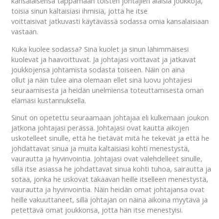
kansalaisensa tappamaan toisten johtajien alaisia joukkoja,
toisia sinun kaltaisiasi ihmisiä, jotta he itse
voittaisivat jatkuvasti käytävässä sodassa omia kansalaisiaan
vastaan.
Kuka kuolee sodassa? Sinä kuolet ja sinun lähimmäisesi
kuolevat ja haavoittuvat. Ja johtajasi voittavat ja jatkavat
joukkojensa johtamista sodasta toiseen. Näin on aina
ollut ja näin tulee aina olemaan ellet sinä luovu johtajiesi
seuraamisesta ja heidän unelmiensa toteuttamisesta oman
elämäsi kustannuksella.
Sinut on opetettu seuraamaan johtajaa eli kulkemaan joukon
jatkona johtajasi perässä. Johtajasi ovat kautta aikojen
uskotelleet sinulle, että he tietävät mitä he tekevät ja että he
johdattavat sinua ja muita kaltaisiasi kohti menestystä,
vaurautta ja hyvinvointia. Johtajasi ovat valehdelleet sinulle,
sillä itse asiassa he johdattavat sinua kohti tuhoa, sairautta ja
sotaa, jonka he uskovat takaavan heille itselleen menestystä,
vaurautta ja hyvinvointia. Näin heidän omat johtajansa ovat
heille vakuuttaneet, sillä johtajan on näinä aikoina myytävä ja
petettävä omat joukkonsa, jotta hän itse menestyisi.