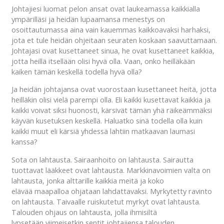
Johtajiesi luomat pelon ansat ovat laukeamassa kaikkialla
ympärilläsi ja heidän lupaamansa menestys on
osoittautumassa aina vain kauemmas kaikkoavaksi harhaksi,
jota et tule heidän ohjeitaan seuraten koskaan saavuttamaan.
Johtajasi ovat kusettaneet sinua, he ovat kusettaneet kaikkia,
jotta heillä itsellään olisi hyvä olla. Vaan, onko heilläkään
kaiken tämän keskellä todella hyvä olla?
Ja heidän johtajansa ovat vuorostaan kusettaneet heitä, jotta
heilläkin olisi vielä parempi olla. Eli kaikki kusettavat kaikkia ja
kaikki voivat siksi huonosti, kärsivät tämän yhä räikeämmäksi
käyvän kusetuksen keskellä. Haluatko sinä todella olla kuin
kaikki muut eli kärsiä yhdessä lahtiin matkaavan laumasi
kanssa?
Sota on lahtausta. Sairaanhoito on lahtausta. Sairautta
tuottavat lääkkeet ovat lahtausta. Markkinavoimien valta on
lahtausta, jonka alttarille kaikkia meitä ja koko
elävää maapalloa ohjataan lahdattavaksi. Myrkytetty ravinto
on lahtausta. Taivaalle ruiskutetut myrkyt ovat lahtausta.
Talouden ohjaus on lahtausta, jolla ihmisiltä
lypsetään viimeisetkin sentit johtajiensa talouden