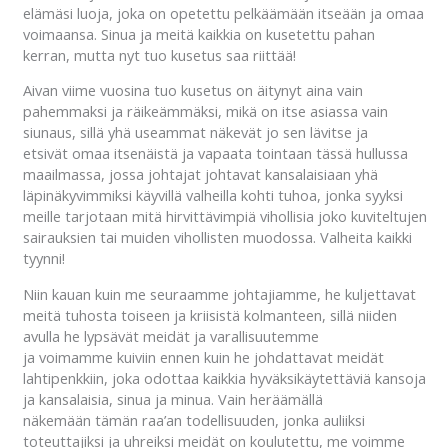
elämäsi luoja, joka on opetettu pelkäämään itseään ja omaa
voimaansa. Sinua ja meitä kaikkia on kusetettu pahan
kerran, mutta nyt tuo kusetus saa riittää!
Aivan viime vuosina tuo kusetus on äitynyt aina vain
pahemmaksi ja räikeämmäksi, mikä on itse asiassa vain
siunaus, sillä yhä useammat näkevät jo sen lävitse ja
etsivät omaa itsenäistä ja vapaata tointaan tässä hullussa
maailmassa, jossa johtajat johtavat kansalaisiaan yhä
läpinäkyvimmiksi käyvillä valheilla kohti tuhoa, jonka syyksi
meille tarjotaan mitä hirvittävimpiä vihollisia joko kuviteltujen
sairauksien tai muiden vihollisten muodossa. Valheita kaikki
tyynni!
Niin kauan kuin me seuraamme johtajiamme, he kuljettavat
meitä tuhosta toiseen ja kriisistä kolmanteen, sillä niiden
avulla he lypsävät meidät ja varallisuutemme
ja voimamme kuiviin ennen kuin he johdattavat meidät
lahtipenkkiin, joka odottaa kaikkia hyväksikäytettäviä kansoja
ja kansalaisia, sinua ja minua. Vain heräämällä
näkemään tämän raa’an todellisuuden, jonka auliiksi
toteuttajiksi ja uhreiksi meidät on koulutettu, me voimme