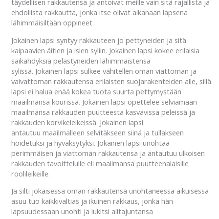
täydellisen rakkautensa ja antoivat meille vain sitä rajallista ja
ehdollista rakkautta, jonka itse olivat aikanaan lapsena
lähimmäisiltään oppineet.
Jokainen lapsi syntyy rakkauteen jo pettyneiden ja sitä
kaipaavien äitien ja isien syliin. Jokainen lapsi kokee erilaisia
säikähdyksiä pelästyneiden lähimmäistensä
sylissä. Jokainen lapsi sulkee vähitellen oman viattoman ja
vaivattoman rakkautensa erilaisten suojarakenteiden alle, sillä
lapsi ei halua enää kokea tuota suurta pettymystään
maailmansa kourissa. Jokainen lapsi opettelee selviämään
maailmansa rakkauden puutteesta kasvavissa peleissä ja
rakkauden korvikeleikeissä. Jokainen lapsi
antautuu maailmalleen selvitäkseen siinä ja tullakseen
hoidetuksi ja hyväksytyksi. Jokainen lapsi unohtaa
perimmäisen ja viattoman rakkautensa ja antautuu ulkoisen
rakkauden tavoittelulle eli maailmansa puutteenalaisille
roolileikeille.
Ja silti jokaisessa oman rakkautensa unohtaneessa aikuisessa
asuu tuo kaikkivaltias ja ikuinen rakkaus, jonka hän
lapsuudessaan unohti ja lukitsi alitajuntansa