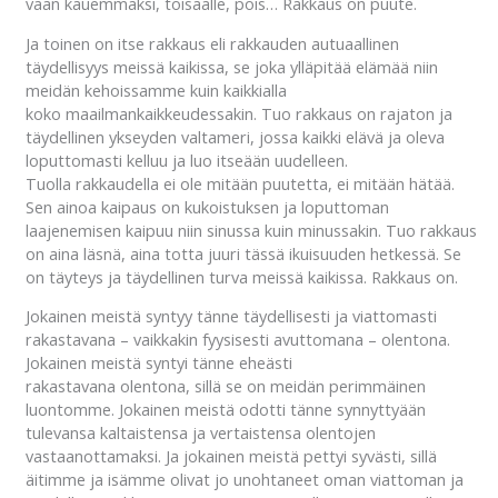
vaan kauemmaksi, toisaalle, pois… Rakkaus on puute.
Ja toinen on itse rakkaus eli rakkauden autuaallinen
täydellisyys meissä kaikissa, se joka ylläpitää elämää niin
meidän kehoissamme kuin kaikkialla
koko maailmankaikkeudessakin. Tuo rakkaus on rajaton ja
täydellinen ykseyden valtameri, jossa kaikki elävä ja oleva
loputtomasti kelluu ja luo itseään uudelleen.
Tuolla rakkaudella ei ole mitään puutetta, ei mitään hätää.
Sen ainoa kaipaus on kukoistuksen ja loputtoman
laajenemisen kaipuu niin sinussa kuin minussakin. Tuo rakkaus
on aina läsnä, aina totta juuri tässä ikuisuuden hetkessä. Se
on täyteys ja täydellinen turva meissä kaikissa. Rakkaus on.
Jokainen meistä syntyy tänne täydellisesti ja viattomasti
rakastavana – vaikkakin fyysisesti avuttomana – olentona.
Jokainen meistä syntyi tänne eheästi
rakastavana olentona, sillä se on meidän perimmäinen
luontomme. Jokainen meistä odotti tänne synnyttyään
tulevansa kaltaistensa ja vertaistensa olentojen
vastaanottamaksi. Ja jokainen meistä pettyi syvästi, sillä
äitimme ja isämme olivat jo unohtaneet oman viattoman ja