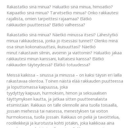
Rakastatko sinä minua? Haluatko sinä minua, himoatko?
Kaipaatko sinä minua? Tarvitsetko minua? Onko rakkautesi
rajallista, omien tarpeittesi rajaamaa? Elätkö
rakkauden puutteessa? Elätkö valheessa?
Rakastatko sinä minua? Näetkö minussa itsesi? Lähestytkö
minua rakkaudessa, jonka jo itsessäsi tunnet? Olenko minä
osa sinun kokonaisuuttasi, ikuisuuttasi? Näetkö
minut rakastavin silmin, avoimin ja viattomin? Haluatko jakaa
rakkautesi minun kanssani, kaltaisesi kanssa? Elätkö
rakkauden täyteydessä? Elätkö totuudessa?
Meissä kaikissa – sinussa ja minussa – on kaksi täysin eri lailla
rakastavaa olentoa. Toinen näistä elää rakkauden puutteessa
ja loputtomassa kaipuussa, joka
tyydyttyy kaipuun, hurmoksen, himon ja seksuaalisen
täyttymyksen kautta, ja jatkaa sitten puutteenalaista
etsimistään. Rakkaus on tälle olennolle aina tuolla toisaalla,
jossain miehessä tai naisessa, menestyksen tai voiton
hurmoksessa, tuolla jossain. Rakkaus on peliä ja tavoittelua,
roolileikkejä ja kurotusta kohti jotakin, joka kaikkoaa aina