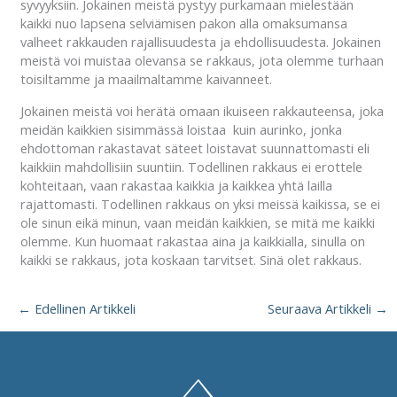
syvyyksiin. Jokainen meistä pystyy purkamaan mielestään
kaikki nuo lapsena selviämisen pakon alla omaksumansa
valheet rakkauden rajallisuudesta ja ehdollisuudesta. Jokainen
meistä voi muistaa olevansa se rakkaus, jota olemme turhaan
toisiltamme ja maailmaltamme kaivanneet.
Jokainen meistä voi herätä omaan ikuiseen rakkauteensa, joka
meidän kaikkien sisimmässä loistaa kuin aurinko, jonka
ehdottoman rakastavat säteet loistavat suunnattomasti eli
kaikkiin mahdollisiin suuntiin. Todellinen rakkaus ei erottele
kohteitaan, vaan rakastaa kaikkia ja kaikkea yhtä lailla
rajattomasti. Todellinen rakkaus on yksi meissä kaikissa, se ei
ole sinun eikä minun, vaan meidän kaikkien, se mitä me kaikki
olemme. Kun huomaat rakastaa aina ja kaikkialla, sinulla on
kaikki se rakkaus, jota koskaan tarvitset. Sinä olet rakkaus.
←
Edellinen Artikkeli
Seuraava Artikkeli
→