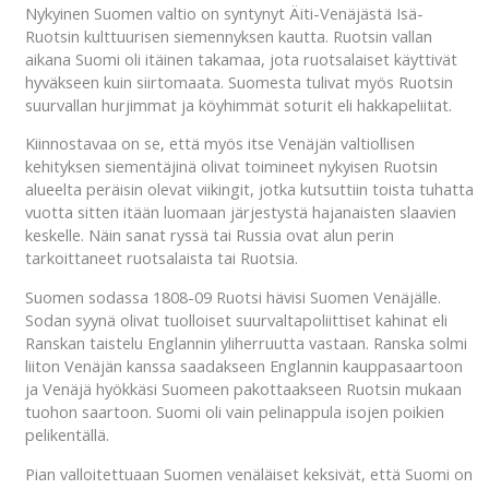
Nykyinen Suomen valtio on syntynyt Äiti-Venäjästä Isä-
Ruotsin kulttuurisen siemennyksen kautta. Ruotsin vallan
aikana Suomi oli itäinen takamaa, jota ruotsalaiset käyttivät
hyväkseen kuin siirtomaata. Suomesta tulivat myös Ruotsin
suurvallan hurjimmat ja köyhimmät soturit eli hakkapeliitat.
Kiinnostavaa on se, että myös itse Venäjän valtiollisen
kehityksen siementäjinä olivat toimineet nykyisen Ruotsin
alueelta peräisin olevat viikingit, jotka kutsuttiin toista tuhatta
vuotta sitten itään luomaan järjestystä hajanaisten slaavien
keskelle. Näin sanat ryssä tai Russia ovat alun perin
tarkoittaneet ruotsalaista tai Ruotsia.
Suomen sodassa 1808-09 Ruotsi hävisi Suomen Venäjälle.
Sodan syynä olivat tuolloiset suurvaltapoliittiset kahinat eli
Ranskan taistelu Englannin yliherruutta vastaan. Ranska solmi
liiton Venäjän kanssa saadakseen Englannin kauppasaartoon
ja Venäjä hyökkäsi Suomeen pakottaakseen Ruotsin mukaan
tuohon saartoon. Suomi oli vain pelinappula isojen poikien
pelikentällä.
Pian valloitettuaan Suomen venäläiset keksivät, että Suomi on