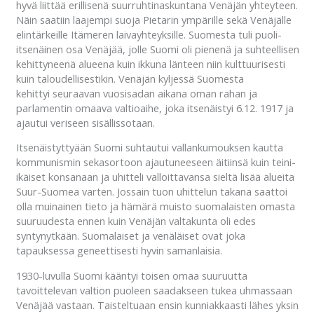
hyvä liittää erillisenä suurruhtinaskuntana Venäjän yhteyteen.
Näin saatiin laajempi suoja Pietarin ympärille sekä Venäjälle
elintärkeille Itämeren laivayhteyksille. Suomesta tuli puoli-
itsenäinen osa Venäjää, jolle Suomi oli pienenä ja suhteellisen
kehittyneenä alueena kuin ikkuna länteen niin kulttuurisesti
kuin taloudellisestikin. Venäjän kyljessä Suomesta
kehittyi seuraavan vuosisadan aikana oman rahan ja
parlamentin omaava valtioaihe, joka itsenäistyi 6.12. 1917 ja
ajautui veriseen sisällissotaan.
Itsenäistyttyään Suomi suhtautui vallankumouksen kautta
kommunismin sekasortoon ajautuneeseen äitiinsä kuin teini-
ikäiset konsanaan ja uhitteli valloittavansa sieltä lisää alueita
Suur-Suomea varten. Jossain tuon uhittelun takana saattoi
olla muinainen tieto ja hämärä muisto suomalaisten omasta
suuruudesta ennen kuin Venäjän valtakunta oli edes
syntynytkään. Suomalaiset ja venäläiset ovat joka
tapauksessa geneettisesti hyvin samanlaisia.
1930-luvulla Suomi kääntyi toisen omaa suuruutta
tavoittelevan valtion puoleen saadakseen tukea uhmassaan
Venäjää vastaan. Taisteltuaan ensin kunniakkaasti lähes yksin