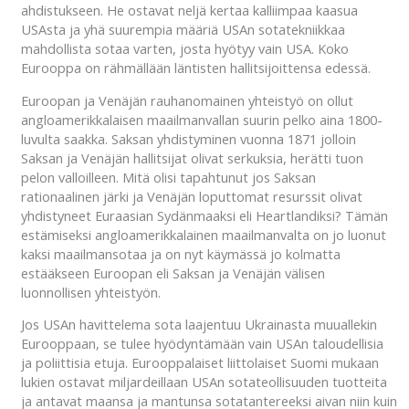
ahdistukseen. He ostavat neljä kertaa kalliimpaa kaasua
USAsta ja yhä suurempia määriä USAn sotatekniikkaa
mahdollista sotaa varten, josta hyötyy vain USA. Koko
Eurooppa on rähmällään läntisten hallitsijoittensa edessä.
Euroopan ja Venäjän rauhanomainen yhteistyö on ollut
angloamerikkalaisen maailmanvallan suurin pelko aina 1800-
luvulta saakka. Saksan yhdistyminen vuonna 1871 jolloin
Saksan ja Venäjän hallitsijat olivat serkuksia, herätti tuon
pelon valloilleen. Mitä olisi tapahtunut jos Saksan
rationaalinen järki ja Venäjän loputtomat resurssit olivat
yhdistyneet Euraasian Sydänmaaksi eli Heartlandiksi? Tämän
estämiseksi angloamerikkalainen maailmanvalta on jo luonut
kaksi maailmansotaa ja on nyt käymässä jo kolmatta
estääkseen Euroopan eli Saksan ja Venäjän välisen
luonnollisen yhteistyön.
Jos USAn havittelema sota laajentuu Ukrainasta muuallekin
Eurooppaan, se tulee hyödyntämään vain USAn taloudellisia
ja poliittisia etuja. Eurooppalaiset liittolaiset Suomi mukaan
lukien ostavat miljardeillaan USAn sotateollisuuden tuotteita
ja antavat maansa ja mantunsa sotatantereeksi aivan niin kuin