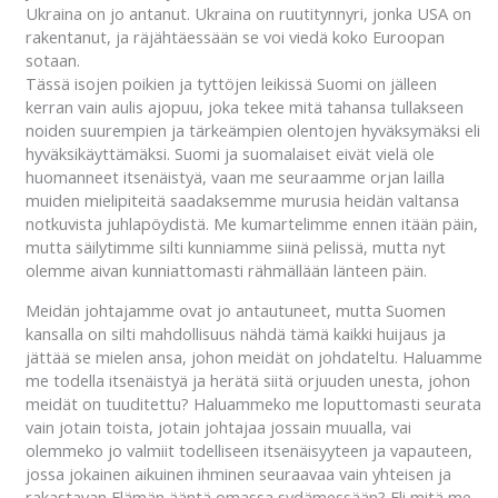
Ukraina on jo antanut. Ukraina on ruutitynnyri, jonka USA on
rakentanut, ja räjähtäessään se voi viedä koko Euroopan
sotaan.
Tässä isojen poikien ja tyttöjen leikissä Suomi on jälleen
kerran vain aulis ajopuu, joka tekee mitä tahansa tullakseen
noiden suurempien ja tärkeämpien olentojen hyväksymäksi eli
hyväksikäyttämäksi. Suomi ja suomalaiset eivät vielä ole
huomanneet itsenäistyä, vaan me seuraamme orjan lailla
muiden mielipiteitä saadaksemme murusia heidän valtansa
notkuvista juhlapöydistä. Me kumartelimme ennen itään päin,
mutta säilytimme silti kunniamme siinä pelissä, mutta nyt
olemme aivan kunniattomasti rähmällään länteen päin.
Meidän johtajamme ovat jo antautuneet, mutta Suomen
kansalla on silti mahdollisuus nähdä tämä kaikki huijaus ja
jättää se mielen ansa, johon meidät on johdateltu. Haluamme
me todella itsenäistyä ja herätä siitä orjuuden unesta, johon
meidät on tuuditettu? Haluammeko me loputtomasti seurata
vain jotain toista, jotain johtajaa jossain muualla, vai
olemmeko jo valmiit todelliseen itsenäisyyteen ja vapauteen,
jossa jokainen aikuinen ihminen seuraavaa vain yhteisen ja
rakastavan Elämän ääntä omassa sydämessään? Eli mitä me