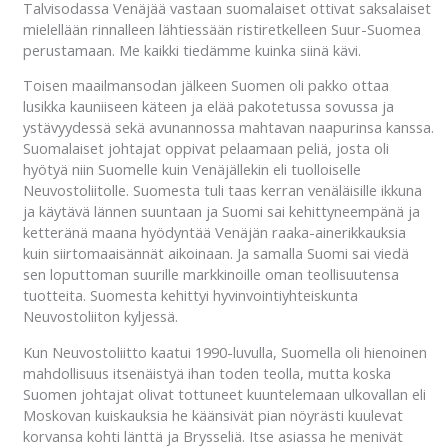
Talvisodassa Venäjää vastaan suomalaiset ottivat saksalaiset
mielellään rinnalleen lähtiessään ristiretkelleen Suur-Suomea
perustamaan. Me kaikki tiedämme kuinka siinä kävi.
Toisen maailmansodan jälkeen Suomen oli pakko ottaa
lusikka kauniiseen käteen ja elää pakotetussa sovussa ja
ystävyydessä sekä avunannossa mahtavan naapurinsa kanssa.
Suomalaiset johtajat oppivat pelaamaan peliä, josta oli
hyötyä niin Suomelle kuin Venäjällekin eli tuolloiselle
Neuvostoliitolle. Suomesta tuli taas kerran venäläisille ikkuna
ja käytävä lännen suuntaan ja Suomi sai kehittyneempänä ja
ketteränä maana hyödyntää Venäjän raaka-ainerikkauksia
kuin siirtomaaisännät aikoinaan. Ja samalla Suomi sai viedä
sen loputtoman suurille markkinoille oman teollisuutensa
tuotteita. Suomesta kehittyi hyvinvointiyhteiskunta
Neuvostoliiton kyljessä.
Kun Neuvostoliitto kaatui 1990-luvulla, Suomella oli hienoinen
mahdollisuus itsenäistyä ihan toden teolla, mutta koska
Suomen johtajat olivat tottuneet kuuntelemaan ulkovallan eli
Moskovan kuiskauksia he käänsivät pian nöyrästi kuulevat
korvansa kohti länttä ja Brysseliä. Itse asiassa he menivät