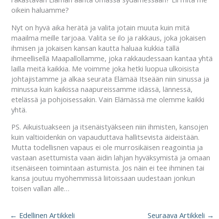
oikein haluamme?
Nyt on hyvä aika herätä ja valita jotain muuta kuin mitä
maailma meille tarjoaa. Valita se ilo ja rakkaus, joka jokaisen
ihmisen ja jokaisen kansan kautta haluaa kukkia tällä
ihmeellisellä Maapallollamme, joka rakkaudessaan kantaa yhtä
lailla meitä kaikkia. Me voimme joka hetki luopua ulkoisista
johtajistamme ja alkaa seurata Elämää Itseään niin sinussa ja
minussa kuin kaikissa naapureissamme idässä, lännessä,
etelässä ja pohjoisessakin. Vain Elämässä me olemme kaikki
yhtä.
PS. Aikuistuakseen ja itsenäistyäkseen niin ihmisten, kansojen
kuin valtioidenkin on vapauduttava hallitsevista äideistään.
Mutta todellisnen vapaus ei ole murrosikäisen reagointia ja
vastaan asettumista vaan äidin lahjan hyväksymistä ja omaan
itsenäiseen toimintaan astumista. Jos näin ei tee ihminen tai
kansa joutuu myöhemmissä liitoissaan uudestaan jonkun
toisen vallan alle…
←
Edellinen Artikkeli
Seuraava Artikkeli
→