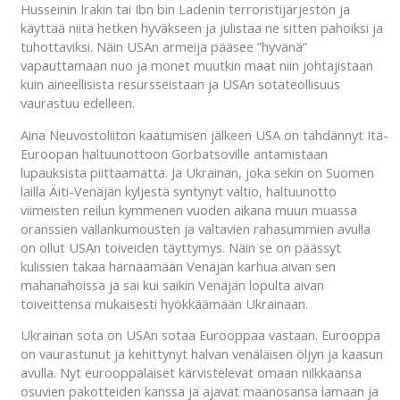
Husseinin Irakin tai Ibn bin Ladenin terroristijärjestön ja
käyttää niitä hetken hyväkseen ja julistaa ne sitten pahoiksi ja
tuhottaviksi. Näin USAn armeija pääsee ”hyvänä”
vapauttamaan nuo ja monet muutkin maat niin johtajistaan
kuin aineellisista resursseistaan ja USAn sotateollisuus
vaurastuu edelleen.
Aina Neuvostoliiton kaatumisen jälkeen USA on tähdännyt Itä-
Euroopan haltuunottoon Gorbatsoville antamistaan
lupauksista piittaamatta. Ja Ukrainan, joka sekin on Suomen
lailla Äiti-Venäjän kyljestä syntynyt valtio, haltuunotto
viimeisten reilun kymmenen vuoden aikana muun muassa
oranssien vallankumousten ja valtavien rahasummien avulla
on ollut USAn toiveiden täyttymys. Näin se on päässyt
kulissien takaa härnäämään Venäjän karhua aivan sen
mahanahoissa ja sai kui saikin Venäjän lopulta aivan
toiveittensa mukaisesti hyökkäämään Ukrainaan.
Ukrainan sota on USAn sotaa Eurooppaa vastaan. Eurooppa
on vaurastunut ja kehittynyt halvan venäläisen öljyn ja kaasun
avulla. Nyt eurooppalaiset kärvistelevät omaan nilkkaansa
osuvien pakotteiden kanssa ja ajavat maanosansa lamaan ja