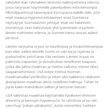
vähitellen ihan rähmälleen läntisten hallitsijoittensa edessä,
josta tarjosivat nöyrimmille palvelijoilleen mitä hienompia
hillotolppavirkoja kauempana Euroopassa kaikille niille, jota
eivät maansa myyneinä kehdanneet enää Suomessa
näyttäytyä. Suomalaisten johtajat eivät siis halunneet
itsenäistyä, vaan hakeutuivat yhä syvenevään orjuuteen
lännen mahtavien edessä. Ja Suomen kansa seurasi auliisti
perässä.
Lännen tarjoama orjuus on kauniimpaa ja houkuttelevampaa
kuin idän, vaikka lännelle Suomi on vain kurja rajamaa ja
puskurivaltio pelottavaa itää vastaan. Lännen orjuus on
paketoitu vapauden ja demokratian nimelliseen kaapuun,
jonka alla julma maailman ja mielten valloitus etenee lähes
vääjäämättömästi. USA kokee itsensä Rooman
maailmanvallan perilliseksi ja tekee siksi kaikkensa ollakseen
yksinapaisen maailman ainoa todellinen hallitsija. Tähän se
pyrkii kaikin mahdollisen laillisin ja laittomin keinoin.
USA valloittaa maailmaa käyttämällä hyväkseen ihmisten
ahneutta ja kansojen hajaannusta. Se rahoittaa ja luo niin
sanottuja ”pahan valtakuntia”, kuten esimerkiksi Saddam