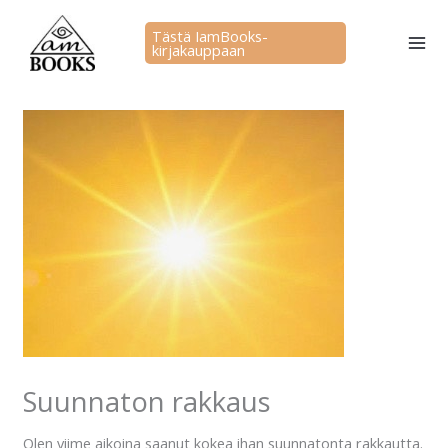
Siirry
sisältöön
Tästä IamBooks-
kirjakauppaan
Suunnaton rakkaus
Olen viime aikoina saanut kokea ihan suunnatonta rakkautta.