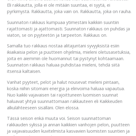
Eli rakkautta, jolla ei ole mitään suuntaa, ei syytä, ei
pyrkimystä. Rakkautta, joka vain on. Rakkautta, joka on rauha.
Suunnaton rakkaus kumpuaa ytimestäni kaikkiin suuntiin
rajattomasti ja ajattomasti. Suunnaton rakkaus on puhdas ja
viaton, se on pyyteetön ja tarpeeton. Rakkaus on.
Samalla tuo rakkaus nostaa alitajuntani syvyyksistä esiin
ikiaikaisia pelon ja puutteen ohjelmia, mieleni oletusasetuksia,
joita en aiemmin ole huomannut tai pystynyt kohtaamaan.
Suunnaton rakkaus haluaa puhdistaa mieleni, tehdä siitä
itsensä kaltaisen.
Vanhat pyyteet, pelot ja halut nousevat mieleni pintaan,
koska niihin sitomani energia ja elinvoima haluaa vapautua.
Nuo kaikki vajavaisen tai rajoittuneen luomisen suunnat
haluavat yhtyä suunnattomaan rakkauteen eli Kaikkeuden
alkulähteeseen sisälläni. Olen elossa.
Tässä seison enkä muuta voi. Seison suunnattoman
rakkauden sylissä ja annan kaikkien vanhojen pelon, puutteen
ja vajavaisuuden kuvitelmista kasvavien luomisten suuntien ja